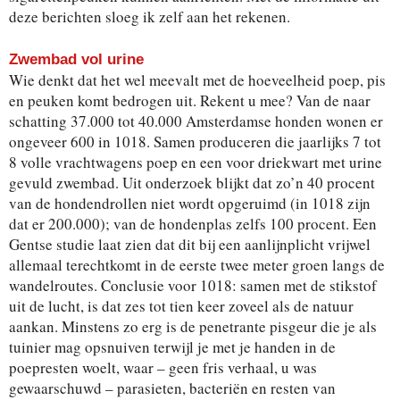
deze berichten sloeg ik zelf aan het rekenen.
Zwembad vol urine
Wie denkt dat het wel meevalt met de hoeveelheid poep, pis
en peuken komt bedrogen uit. Rekent u mee? Van de naar
schatting 37.000 tot 40.000 Amsterdamse honden wonen er
ongeveer 600 in 1018. Samen produceren die jaarlijks 7 tot
8 volle vrachtwagens poep en een voor driekwart met urine
gevuld zwembad. Uit onderzoek blijkt dat zo’n 40 procent
van de hondendrollen niet wordt opgeruimd (in 1018 zijn
dat er 200.000); van de hondenplas zelfs 100 procent. Een
Gentse studie laat zien dat dit bij een aanlijnplicht vrijwel
allemaal terechtkomt in de eerste twee meter groen langs de
wandelroutes. Conclusie voor 1018: samen met de stikstof
uit de lucht, is dat zes tot tien keer zoveel als de natuur
aankan. Minstens zo erg is de penetrante pisgeur die je als
tuinier mag opsnuiven terwijl je met je handen in de
poepresten woelt, waar – geen fris verhaal, u was
gewaarschuwd – parasieten, bacteriën en resten van