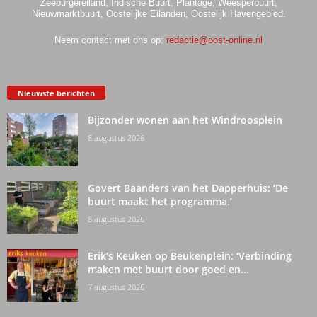
Zeeburgereiland, Indische Buurt, Plantage, Weesperbuurt,
Nieuwmarktbuurt, Oostelijke Eilanden, Oostelijk Havengebied.
Neem contact met ons op:
redactie@oost-online.nl
Nieuwste berichten
Bijzonder wonen aan het Windroosplein
8 augustus 2026
Govert Baanders van het Dapperhuis: ‘De
buurt maakt het programma.’
8 augustus 2026
Erik’s Keuken op Beukenplein: ‘Verbinding
maken met buurt door goed en...
7 augustus 2026