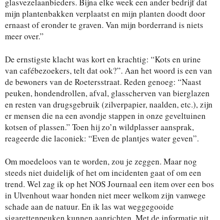
glasvezelaanbieders. Bijna elke week een ander bedrijf dat
mijn plantenbakken verplaatst en mijn planten doodt door
ernaast of eronder te graven. Van mijn borderrand is niets
meer over.”
De ernstigste klacht was kort en krachtig: “Kots en urine
van cafébezoekers, telt dat ook?”. Aan het woord is een van
de bewoners van de Roetersstraat. Reden genoeg: “Naast
peuken, hondendrollen, afval, glasscherven van bierglazen
en resten van drugsgebruik (zilverpapier, naalden, etc.), zijn
er mensen die na een avondje stappen in onze geveltuinen
kotsen of plassen.” Toen hij zo’n wildplasser aansprak,
reageerde die laconiek: “Even de plantjes water geven”.
Om moedeloos van te worden, zou je zeggen. Maar nog
steeds niet duidelijk of het om incidenten gaat of om een
trend. Wel zag ik op het NOS Journaal een item over een bos
in Ulvenhout waar honden niet meer welkom zijn vanwege
schade aan de natuur. En ik las wat weggegooide
sigarettenpeuken kunnen aanrichten. Met de informatie uit