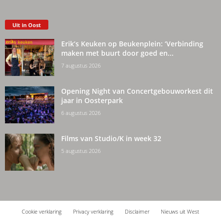
Uit in Oost
Erik’s Keuken op Beukenplein: ‘Verbinding
maken met buurt door goed en...
7 augustus 2026
Opening Night van Concertgebouworkest dit
jaar in Oosterpark
6 augustus 2026
Films van Studio/K in week 32
5 augustus 2026
Cookie verklaring
Privacy verklaring
Disclaimer
Nieuws uit West