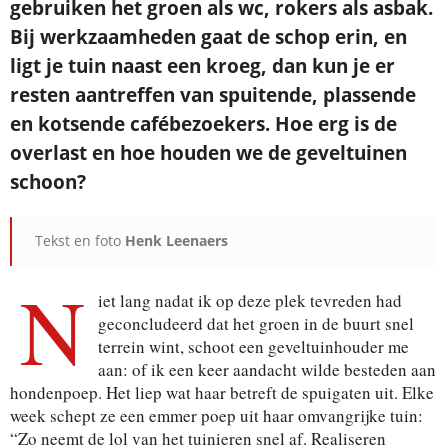
gebruiken het groen als wc, rokers als asbak.
Bij werkzaamheden gaat de schop erin, en
ligt je tuin naast een kroeg, dan kun je er
Je ontvangt een bevestiging in je mailbox.
resten aantreffen van spuitende, plassende
en kotsende cafébezoekers. Hoe erg is de
overlast en hoe houden we de geveltuinen
schoon?
Tekst en foto
Henk Leenaers
N
iet lang nadat ik op deze plek tevreden had
geconcludeerd dat het groen in de buurt snel
terrein wint, schoot een geveltuinhouder me
aan: of ik een keer aandacht wilde besteden aan
hondenpoep. Het liep wat haar betreft de spuigaten uit. Elke
week schept ze een emmer poep uit haar omvangrijke tuin:
“Zo neemt de lol van het tuinieren snel af. Realiseren