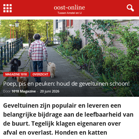
Home
Magazine 1018
Poep, pis en peuken: houd de geveltuinen schoon!
×
Gratis NieuwsMail
VOORNAAM
MAGAZINE 1018
OVERZICHT
E-MAIL
Poep, pis en peuken: houd de geveltuinen schoon!
Door
1018 Magazine
-
20 juni 2026
Postcode
Geveltuinen zijn populair en leveren een
belangrijke bijdrage aan de leefbaarheid van
de buurt. Tegelijk klagen eigenaren over
Met de inschrijving accepteer ik de
afval en overlast. Honden en katten
privacyverklaring.