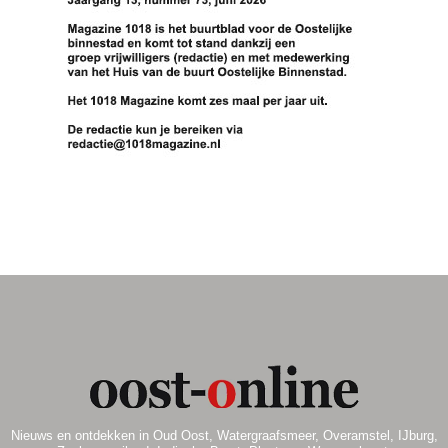
Nieuws en ontdekken in Oud Oost, Watergraafsmeer, Overamstel, IJburg,