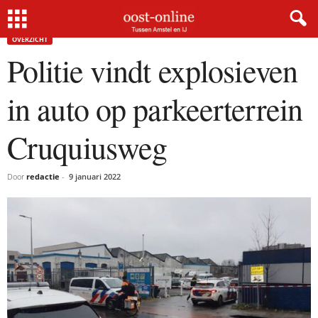
Home
Overzicht
Politie vindt explosieven in auto op parkeerterrein Cruquiusweg
OVERZICHT
Politie vindt explosieven
in auto op parkeerterrein
Cruquiusweg
Door
redactie
-
9 januari 2022