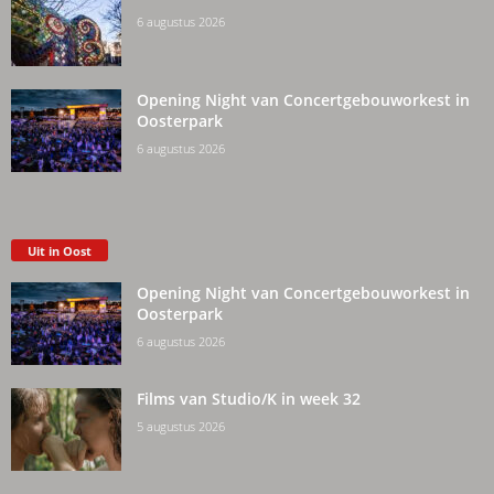
6 augustus 2026
Opening Night van Concertgebouworkest in
Oosterpark
6 augustus 2026
Uit in Oost
Opening Night van Concertgebouworkest in
Oosterpark
6 augustus 2026
Films van Studio/K in week 32
5 augustus 2026