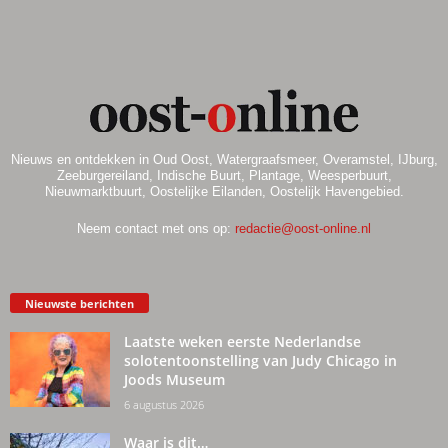
Nieuws en ontdekken in Oud Oost, Watergraafsmeer, Overamstel, IJburg,
Zeeburgereiland, Indische Buurt, Plantage, Weesperbuurt,
Nieuwmarktbuurt, Oostelijke Eilanden, Oostelijk Havengebied.
Neem contact met ons op:
redactie@oost-online.nl
Nieuwste berichten
Laatste weken eerste Nederlandse
solotentoonstelling van Judy Chicago in
Joods Museum
6 augustus 2026
Waar is dit…