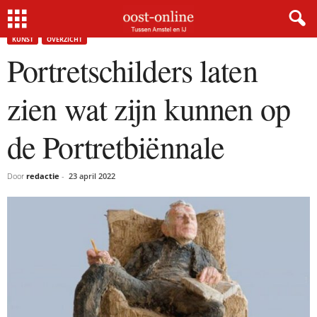
Home
Kunst
Portretschilders laten zien wat zijn kunnen op de Portretbiënnale
KUNST
OVERZICHT
Portretschilders laten
zien wat zijn kunnen op
de Portretbiënnale
Door
redactie
-
23 april 2022