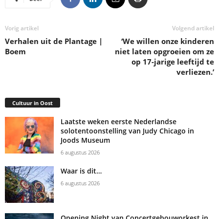
Vorig artikel
Volgend artikel
Verhalen uit de Plantage |
‘We willen onze kinderen
Boem
niet laten opgroeien om ze
op 17-jarige leeftijd te
verliezen.’
Cultuur in Oost
Laatste weken eerste Nederlandse
solotentoonstelling van Judy Chicago in
Joods Museum
6 augustus 2026
Waar is dit…
6 augustus 2026
Opening Night van Concertgebouworkest in