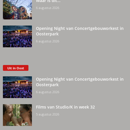
Waar is dit…
6 augustus 2026
Opening Night van Concertgebouworkest in
Oosterpark
6 augustus 2026
Uit in Oost
Opening Night van Concertgebouworkest in
Oosterpark
6 augustus 2026
Films van Studio/K in week 32
5 augustus 2026