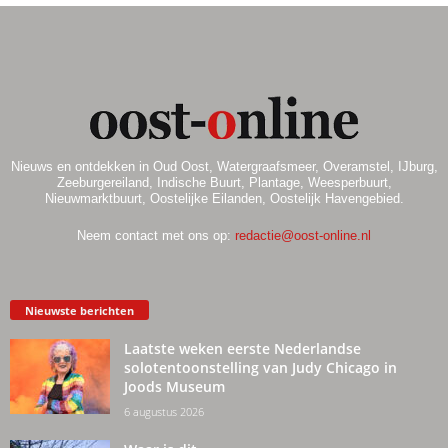
Nieuws en ontdekken in Oud Oost, Watergraafsmeer, Overamstel, IJburg,
Zeeburgereiland, Indische Buurt, Plantage, Weesperbuurt,
Nieuwmarktbuurt, Oostelijke Eilanden, Oostelijk Havengebied.
Neem contact met ons op:
redactie@oost-online.nl
Nieuwste berichten
Laatste weken eerste Nederlandse
solotentoonstelling van Judy Chicago in
Joods Museum
6 augustus 2026