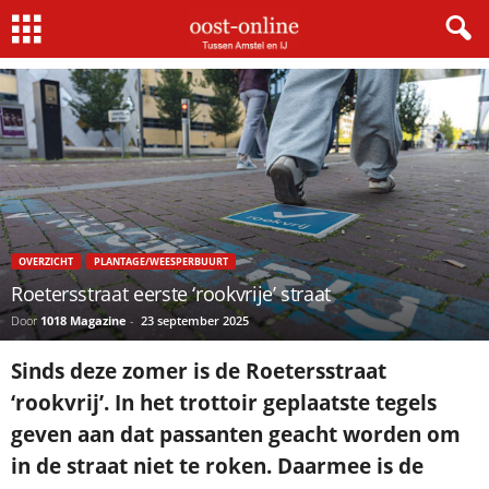
Home
Overzicht
Roetersstraat eerste ‘rookvrije’ straat
OVERZICHT
PLANTAGE/WEESPERBUURT
Roetersstraat eerste ‘rookvrije’ straat
Door
1018 Magazine
-
23 september 2025
Sinds deze zomer is de Roetersstraat
‘rookvrij’. In het trottoir geplaatste tegels
geven aan dat passanten geacht worden om
in de straat niet te roken. Daarmee is de