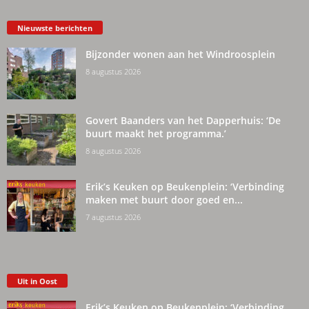
Nieuwste berichten
Bijzonder wonen aan het Windroosplein
8 augustus 2026
Govert Baanders van het Dapperhuis: ‘De
buurt maakt het programma.’
8 augustus 2026
Erik’s Keuken op Beukenplein: ‘Verbinding
maken met buurt door goed en...
7 augustus 2026
Uit in Oost
Erik’s Keuken op Beukenplein: ‘Verbinding