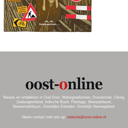
.
Nieuws en ontdekken in Oud Oost, Watergraafsmeer, Overamstel, IJburg,
Zeeburgereiland, Indische Buurt, Plantage, Weesperbuurt,
Nieuwmarktbuurt, Oostelijke Eilanden, Oostelijk Havengebied.
Neem contact met ons op:
redactie@oost-online.nl