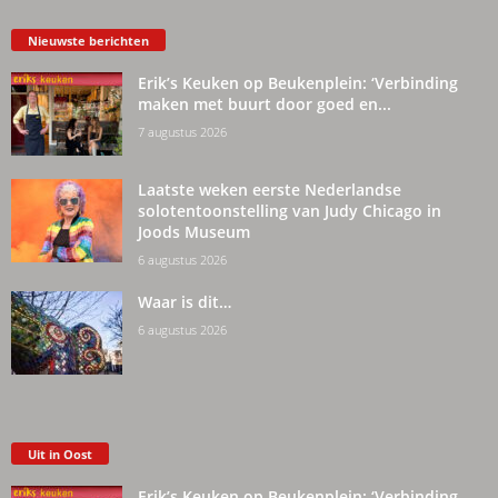
Nieuwste berichten
Erik’s Keuken op Beukenplein: ‘Verbinding
maken met buurt door goed en...
7 augustus 2026
Laatste weken eerste Nederlandse
solotentoonstelling van Judy Chicago in
Joods Museum
6 augustus 2026
Waar is dit…
6 augustus 2026
Uit in Oost
Erik’s Keuken op Beukenplein: ‘Verbinding