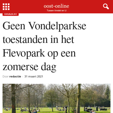
Home
Overzicht
Geen Vondelparkse toestanden in het Flevopark op een zomerse dag
OVERZICHT
Geen Vondelparkse
toestanden in het
Flevopark op een
zomerse dag
Door
redactie
-
31 maart 2021