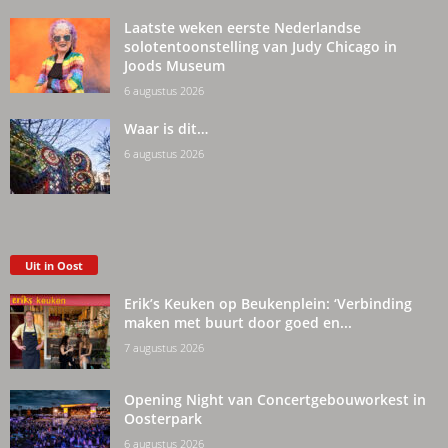
Laatste weken eerste Nederlandse
solotentoonstelling van Judy Chicago in
Joods Museum
6 augustus 2026
Waar is dit…
6 augustus 2026
Uit in Oost
Erik’s Keuken op Beukenplein: ‘Verbinding
maken met buurt door goed en...
7 augustus 2026
Opening Night van Concertgebouworkest in
Oosterpark
6 augustus 2026