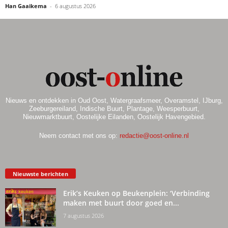
Han Gaaikema
-
6 augustus 2026
Nieuws en ontdekken in Oud Oost, Watergraafsmeer, Overamstel, IJburg,
Zeeburgereiland, Indische Buurt, Plantage, Weesperbuurt,
Nieuwmarktbuurt, Oostelijke Eilanden, Oostelijk Havengebied.
Neem contact met ons op:
redactie@oost-online.nl
Nieuwste berichten
Erik’s Keuken op Beukenplein: ‘Verbinding
maken met buurt door goed en...
7 augustus 2026