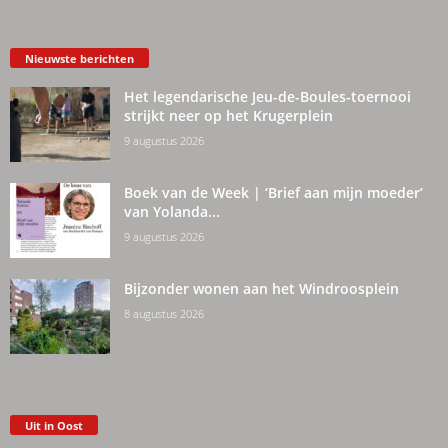
Nieuwste berichten
Het legendarische Jeu-de-Boules-toernooi
strijkt neer op het Krugerplein
9 augustus 2026
Boek van de Week | ‘Brief aan mijn moeder’
van Yolanda...
9 augustus 2026
Bijzonder wonen aan het Windroosplein
8 augustus 2026
Uit in Oost