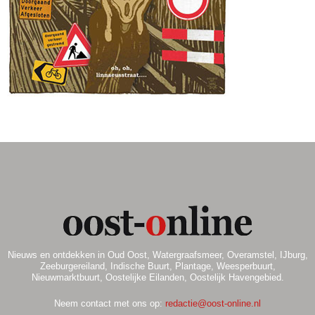
.
Nieuws en ontdekken in Oud Oost, Watergraafsmeer, Overamstel, IJburg,
Zeeburgereiland, Indische Buurt, Plantage, Weesperbuurt,
Nieuwmarktbuurt, Oostelijke Eilanden, Oostelijk Havengebied.
Neem contact met ons op:
redactie@oost-online.nl