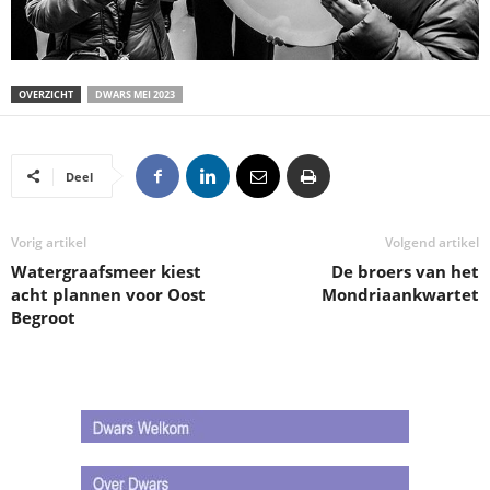
OVERZICHT
DWARS MEI 2023
Deel
Vorig artikel
Volgend artikel
Watergraafsmeer kiest
De broers van het
acht plannen voor Oost
Mondriaankwartet
Begroot
.
.