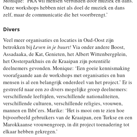
Monique: ‘PRA wil mensen verbinden door muziek en dans.
Onze workshops hebben niet als doel de muziek en dans
zelf, maar de communicatie die het voortbrengt.’
Divers
Veel meer organisaties en locaties in Oud-Oost zijn
betrokken bij
Leven in je buurt!
Via onder andere Boost,
Assadaaka, de Kat, Genieten, het Albert Wittenbergplein,
het Oosterparkhuis en de Kraaipan zijn potentiële
deelnemers gevonden. Monique: ‘Een goeie kennismaking
voorafgaande aan de workshops met organisaties en hun
mensen is al een belangrijk onderdeel van het project.’ Er is
gestreefd naar een zo divers mogelijke groep deelnemers:
verschillende leeftijden, verschillende nationaliteiten,
verschillende culturen, verschillende religies, vrouwen,
mannen en lhbt’ers. Marike: ‘Het is mooi om te zien hoe
bijvoorbeeld gebruikers van de Kraaipan, een Turkse en een
Marokkaanse vrouwengroep, in dit project toenadering tot
elkaar hebben gekregen.’