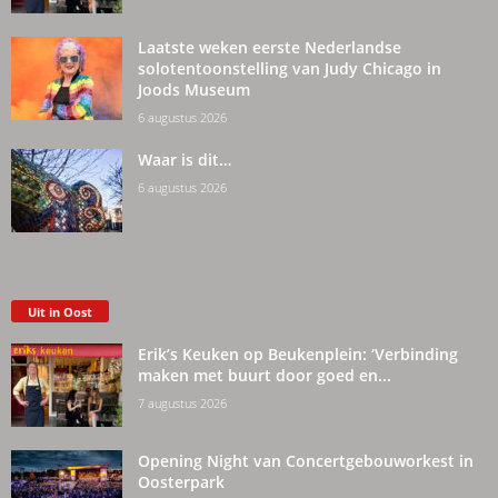
Laatste weken eerste Nederlandse
solotentoonstelling van Judy Chicago in
Joods Museum
6 augustus 2026
Waar is dit…
6 augustus 2026
Uit in Oost
Erik’s Keuken op Beukenplein: ‘Verbinding
maken met buurt door goed en...
7 augustus 2026
Opening Night van Concertgebouworkest in
Oosterpark