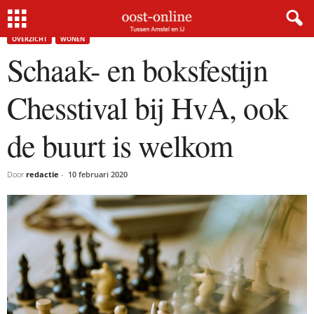
Home
Overzicht
Schaak- en boksfestijn Chesstival bij HvA, ook de buurt is welkom
OVERZICHT
WONEN
Schaak- en boksfestijn
Chesstival bij HvA, ook
de buurt is welkom
Door
redactie
-
10 februari 2020