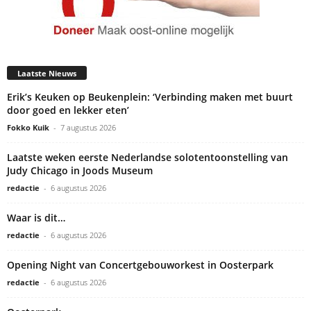
Laatste Nieuws
Erik’s Keuken op Beukenplein: ‘Verbinding maken met buurt
door goed en lekker eten’
Fokko Kuik
-
7 augustus 2026
Laatste weken eerste Nederlandse solotentoonstelling van
Judy Chicago in Joods Museum
redactie
-
6 augustus 2026
Waar is dit…
redactie
-
6 augustus 2026
Opening Night van Concertgebouworkest in Oosterpark
redactie
-
6 augustus 2026