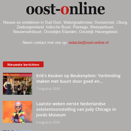
Nieuws en ontdekken in Oud Oost, Watergraafsmeer, Overamstel, IJburg,
Zeeburgereiland, Indische Buurt, Plantage, Weesperbuurt,
Nieuwmarktbuurt, Oostelijke Eilanden, Oostelijk Havengebied.
Neem contact met ons op:
redactie@oost-online.nl
Nieuwste berichten
Erik’s Keuken op Beukenplein: ‘Verbinding
maken met buurt door goed en...
7 augustus 2026
Laatste weken eerste Nederlandse
solotentoonstelling van Judy Chicago in
Joods Museum
6 augustus 2026