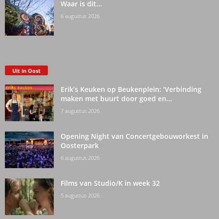
Waar is dit…
6 augustus 2026
Uit in Oost
Erik’s Keuken op Beukenplein: ‘Verbinding
maken met buurt door goed en...
7 augustus 2026
Opening Night van Concertgebouworkest in
Oosterpark
6 augustus 2026
Films van Studio/K in week 32
5 augustus 2026