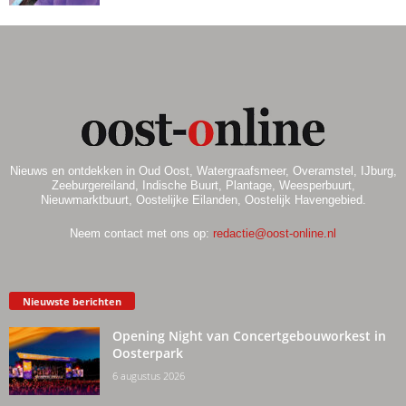
Nieuws en ontdekken in Oud Oost, Watergraafsmeer, Overamstel, IJburg,
Zeeburgereiland, Indische Buurt, Plantage, Weesperbuurt,
Nieuwmarktbuurt, Oostelijke Eilanden, Oostelijk Havengebied.
Neem contact met ons op:
redactie@oost-online.nl
Nieuwste berichten
Opening Night van Concertgebouworkest in
Oosterpark
6 augustus 2026