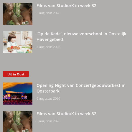
Films van Studio/K in week 32
5 augustus 2026
‘Op de Kade’, nieuwe voorschool in Oostelijk
Havengebied
4 augustus 2026
Uit in Oost
Opening Night van Concertgebouworkest in
Oosterpark
6 augustus 2026
Films van Studio/K in week 32
5 augustus 2026