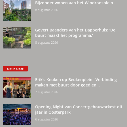
Bijzonder wonen aan het Windroosplein
8 augustus 2026
Govert Baanders van het Dapperhuis: ‘De
buurt maakt het programma.’
8 augustus 2026
Uit in Oost
Erik’s Keuken op Beukenplein: ‘Verbinding
maken met buurt door goed en...
7 augustus 2026
Opening Night van Concertgebouworkest dit
jaar in Oosterpark
6 augustus 2026