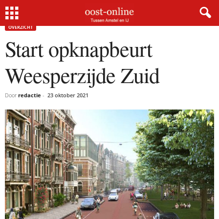
Home
Overzicht
Start opknapbeurt Weesperzijde Zuid
OVERZICHT
Start opknapbeurt
Weesperzijde Zuid
Door
redactie
-
23 oktober 2021