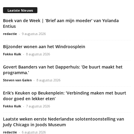
Laatste Nieuws
Boek van de Week | ‘Brief aan mijn moeder’ van Yolanda
Entius
redactie
-
9 augustus 2026
Bijzonder wonen aan het Windroosplein
Fokko Kuik
-
8 augustus 2026
Govert Baanders van het Dapperhuis: ‘De buurt maakt het
programma.’
Steven van Galen
-
8 augustus 2026
Erik’s Keuken op Beukenplein: ‘Verbinding maken met buurt
door goed en lekker eten’
Fokko Kuik
-
7 augustus 2026
Laatste weken eerste Nederlandse solotentoonstelling van
Judy Chicago in Joods Museum
redactie
-
6 augustus 2026