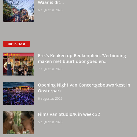
Waar is dit…
6 augustus 2026
Uit in Oost
Erik’s Keuken op Beukenplein: ‘Verbinding
maken met buurt door goed en...
7 augustus 2026
Opening Night van Concertgebouworkest in
Oosterpark
6 augustus 2026
Films van Studio/K in week 32
5 augustus 2026