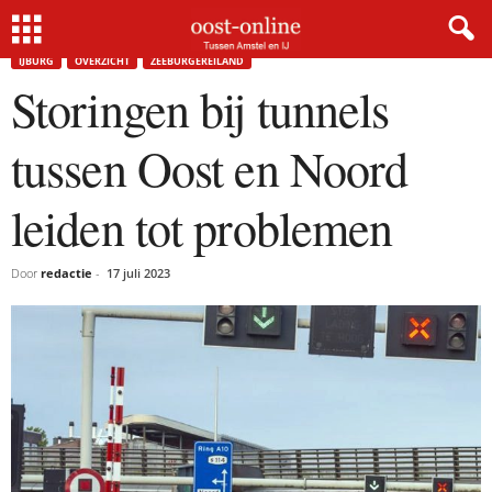
Home
IJburg
Storingen bij tunnels tussen Oost en Noord leiden tot problemen
IJBURG
OVERZICHT
ZEEBURGEREILAND
Storingen bij tunnels
tussen Oost en Noord
leiden tot problemen
Door
redactie
-
17 juli 2023