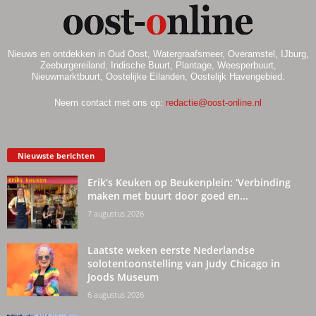
Nieuws en ontdekken in Oud Oost, Watergraafsmeer, Overamstel, IJburg,
Zeeburgereiland, Indische Buurt, Plantage, Weesperbuurt,
Nieuwmarktbuurt, Oostelijke Eilanden, Oostelijk Havengebied.
Neem contact met ons op:
redactie@oost-online.nl
Nieuwste berichten
Erik’s Keuken op Beukenplein: ‘Verbinding
maken met buurt door goed en...
7 augustus 2026
Laatste weken eerste Nederlandse
solotentoonstelling van Judy Chicago in
Joods Museum
6 augustus 2026