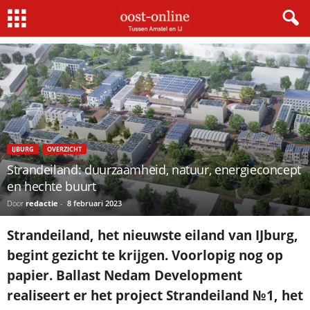
Home
IJburg
Strandeiland: duurzaamheid, natuur, energieconcept en hechte buurt
IJBURG
OVERZICHT
Strandeiland: duurzaamheid, natuur, energieconcept
en hechte buurt
Door
redactie
-
8 februari 2023
Strandeiland, het nieuwste eiland van IJburg,
begint gezicht te krijgen. Voorlopig nog op
papier. Ballast Nedam Development
realiseert er het project Strandeiland №1, het