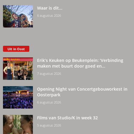
Waar is dit…
6 augustus 2026
Uit in Oost
Erik’s Keuken op Beukenplein: ‘Verbinding
maken met buurt door goed en...
7 augustus 2026
Opening Night van Concertgebouworkest in
Oosterpark
6 augustus 2026
Films van Studio/K in week 32
5 augustus 2026