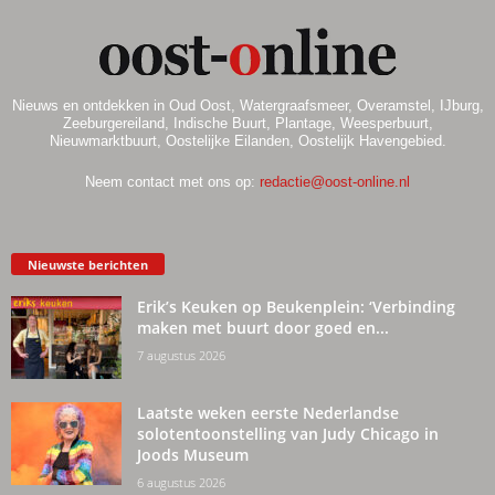
Nieuws en ontdekken in Oud Oost, Watergraafsmeer, Overamstel, IJburg,
Zeeburgereiland, Indische Buurt, Plantage, Weesperbuurt,
Nieuwmarktbuurt, Oostelijke Eilanden, Oostelijk Havengebied.
Neem contact met ons op:
redactie@oost-online.nl
Nieuwste berichten
Erik’s Keuken op Beukenplein: ‘Verbinding
maken met buurt door goed en...
7 augustus 2026
Laatste weken eerste Nederlandse
solotentoonstelling van Judy Chicago in
Joods Museum
6 augustus 2026