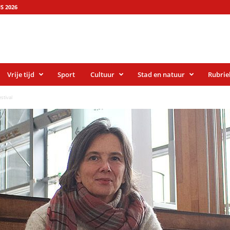
S 2026
Vrije tijd
Sport
Cultuur
Stad en natuur
Rubrie
stival