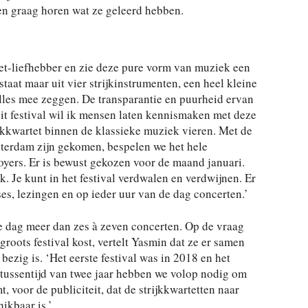
aten graag horen wat ze geleerd hebben.
tet-liefhebber en zie deze pure vorm van muziek een
staat maar uit vier strijkinstrumenten, een heel kleine
alles mee zeggen. De transparantie en puurheid ervan
dit festival wil ik mensen laten kennismaken met deze
jkkwartet binnen de klassieke muziek vieren. Met de
sterdam zijn gekomen, bespelen we het hele
yers. Er is bewust gekozen voor de maand januari.
ak. Je kunt in het festival verdwalen en verdwijnen. Er
ses, lezingen en op ieder uur van de dag concerten.’
e dag meer dan zes à zeven concerten. Op de vraag
groots festival kost, vertelt Yasmin dat ze er samen
ezig is. ‘Het eerste festival was in 2018 en het
tussentijd van twee jaar hebben we volop nodig om
, voor de publiciteit, dat de strijkkwartetten naar
ikbaar is.’