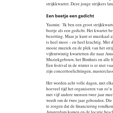
strijkkwartet. Deze jonge strijkers l
Een beetje een gedicht
Yasmin: ‘Ik ben een groot strijkkwar
beetje als een gedicht. Het kwartet be
bezetting. Maar je kunt er muzikaal 
is heel mooi – en heel krachtig. Met 
mooie muziek en de plek van het stri
vijfentwintig kwartetten die naar Am
Muziekgebouw, het Bimhuis en alle fo
Een festival in de winter is er niet va
zijn concerttoelichtingen, masterclas
Het worden acht volle dagen, met elk
hoeveel tijd het organiseren van zo’n 
met vijf andere mensen twee jaar mee b
wordt om de twee jaar gehouden. Die 
te zorgen dat de financiering rondkomt
Amsterdam komen en de locatie besch