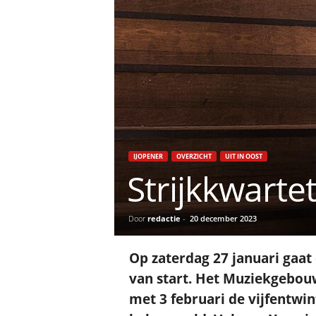
IJOPENER
OVERZICHT
UIT IN OOST
Strijkkwartet
Door
redactie
-
20 december 2023
Op zaterdag 27 januari gaa
van start. Het Muziekgebouw
met 3 februari de vijfentwin