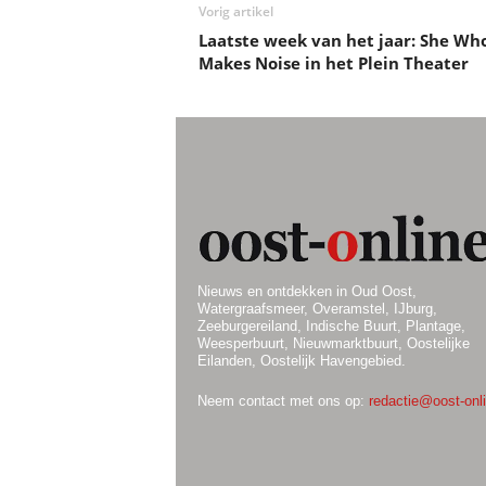
Vorig artikel
Laatste week van het jaar: She Wh
Makes Noise in het Plein Theater
Nieuws en ontdekken in Oud Oost,
Watergraafsmeer, Overamstel, IJburg,
Zeeburgereiland, Indische Buurt, Plantage,
Weesperbuurt, Nieuwmarktbuurt, Oostelijke
Eilanden, Oostelijk Havengebied.
Neem contact met ons op:
redactie@oost-onli