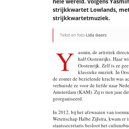
hele wereld. Volgens Yasmin
strijkkwartet Lowlands, met
strijkkwartetmuziek.
Tekst en foto
Lida Geers
Y
asmin, de artistiek direc
half Oostenrijks. Haar wi
Oostenrijk. Zelf is ze ge
klassieke muziek. In Oos
de zomer de bezielende kracht was ac
verhuisde ze voor de liefde naar Ned
Amsterdam (KAM). Zij is tien jaar dir
georganiseerd.
In 2012, bij het afzwaaien van toenma
Wetenschap Halbe Zijlstra, kwam er i
staatssecretaris besloot het cultuurb