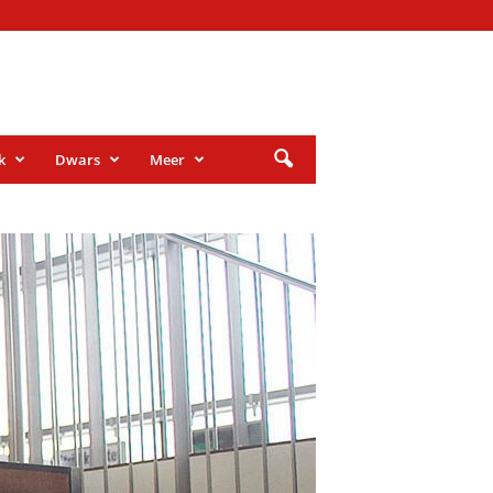
k
Dwars
Meer