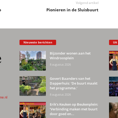
Volgend artikel
o
Pionieren in de Sluisbuurt
Nieuwste berichten
Uit
Bijzonder wonen aan het
Windroosplein
8 augustus 2026
Govert Baanders van het
Dapperhuis: ‘De buurt maakt
het programma.’
8 augustus 2026
ne.nl
Erik’s Keuken op Beukenplein:
‘Verbinding maken met buurt
door goed en...