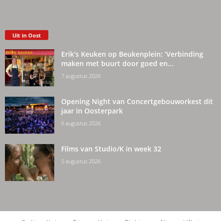
Uit in Oost
Erik’s Keuken op Beukenplein: ‘Verbinding
maken met buurt door goed en...
7 augustus 2026
Opening Night van Concertgebouworkest dit
jaar in Oosterpark
6 augustus 2026
Films van Studio/K in week 32
5 augustus 2026