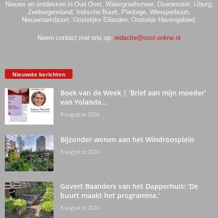
Nieuws en ontdekken in Oud Oost, Watergraafsmeer, Overamstel, IJburg,
Zeeburgereiland, Indische Buurt, Plantage, Weesperbuurt,
Nieuwmarktbuurt, Oostelijke Eilanden, Oostelijk Havengebied.
Neem contact met ons op:
redactie@oost-online.nl
Nieuwste berichten
Boek van de Week | ‘Brief aan mijn moeder’
van Yolanda...
9 augustus 2026
Bijzonder wonen aan het Windroosplein
8 augustus 2026
Govert Baanders van het Dapperhuis: ‘De
buurt maakt het programma.’
8 augustus 2026