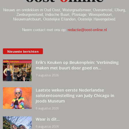
Nieuws en ontdekken in Oud Oost, Watergraafsmeer, Overamstel, IJburg,
Zeeburgereiland, Indische Buurt, Plantage, Weesperbuurt,
Nieuwmarktbuurt, Oostelijke Eilanden, Oostelijk Havengebied.
Neem contact met ons op:
redactie@oost-online.nl
Nieuwste berichten
Erik’s Keuken op Beukenplein: ‘Verbinding
maken met buurt door goed en...
7 augustus 2026
Laatste weken eerste Nederlandse
solotentoonstelling van Judy Chicago in
Joods Museum
6 augustus 2026
Waar is dit…
6 augustus 2026