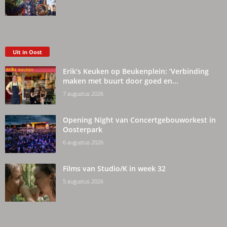
Uit in Oost
Erik’s Keuken op Beukenplein: ‘Verbinding
maken met buurt door goed en...
7 augustus 2026
Opening Night van Concertgebouworkest in
Oosterpark
6 augustus 2026
Films van Studio/K in week 32
5 augustus 2026