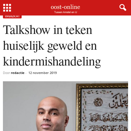
Home
Overzicht
Talkshow in teken huiselijk geweld en kindermishandeling
OVERZICHT
Talkshow in teken
huiselijk geweld en
kindermishandeling
Door
redactie
-
12 november 2019