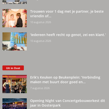
Trouwen voor 1 dag met je partner, je beste
vriendin of...
10 augustus 2026
‘Iedereen heeft recht op genot, zei een klant.’
10 augustus 2026
Uit in Oost
Erik’s Keuken op Beukenplein: ‘Verbinding
maken met buurt door goed en...
7 augustus 2026
Opening Night van Concertgebouworkest dit
jaar in Oosterpark