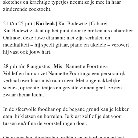
sketches en krachtige typetjes neemt ze je mee in haar
zinderende zoektocht.
Kai leuk
21 t/m 25 juli |
| Kai Bodewitz | Cabaret
Kai Bodewitz staat op het punt door te breken als cabaretier.
Ontmoet deze ruwe diamant; met zijn verhalen en
muzikaliteit – hij speelt gitaar, piano en ukelele – verovert
hij vast ook jouw hart.
Mis
28 juli t/m 8 augustus |
| Nannette Poortinga
Vol lef en humor zet Nannette Poortinga een persoonlijk
verhaal over haar miskraam neer. Met ongemakkelijke
scènes, oprechte liedjes en gevatte zinnen geeft ze een
zwaar thema lucht.
In de sfeervolle foodbar op de begane grond kan je lekker
eten, bijkletsen en borrelen. Je kiest zelf of je dat voor,
tussen en/of na de voorstellingen doet.
Op woensdag, donderdag, vrijdag en zaterdag opent het