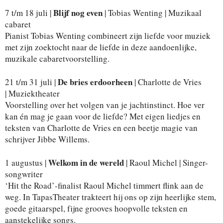
Blijf nog even
7 t/m 18 juli |
| Tobias Wenting | Muzikaal
cabaret
Pianist Tobias Wenting combineert zijn liefde voor muziek
met zijn zoektocht naar de liefde in deze aandoenlijke,
muzikale cabaretvoorstelling.
De bries erdoorheen
21 t/m 31 juli |
| Charlotte de Vries
| Muziektheater
Voorstelling over het volgen van je jachtinstinct. Hoe ver
kan én mag je gaan voor de liefde? Met eigen liedjes en
teksten van Charlotte de Vries en een beetje magie van
schrijver Jibbe Willems.
Welkom in de wereld
1 augustus |
| Raoul Michel | Singer-
songwriter
‘Hit the Road’-finalist Raoul Michel timmert flink aan de
weg. In TapasTheater trakteert hij ons op zijn heerlijke stem,
goede gitaarspel, fijne grooves hoopvolle teksten en
aanstekelijke songs.