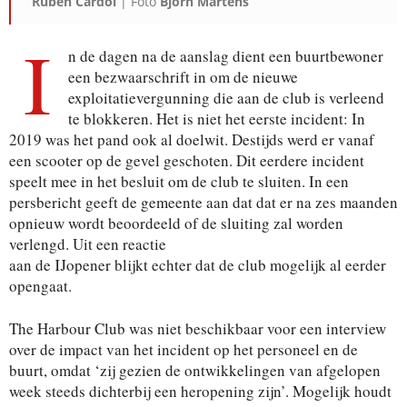
Ruben Cardol
| Foto
Björn Martens
I
n de dagen na de aanslag dient een buurt
bewoner
een bezwaarschrift in om de nieu
we
exploitatievergunning die aan de club is
verleend
te blokkeren. Het is niet het eerste
incident: In
2019 was het pand ook al doelwit.
Destijds werd er vanaf
een scooter op de gevel
geschoten. Dit eerdere incident
speelt mee in
het besluit om de club te sluiten. In een
pers
bericht geeft de gemeente aan dat dat er na
zes maanden
opnieuw wordt beoordeeld of de
sluiting zal worden
verlengd. Uit een reactie
aan de IJopener blijkt echter dat de club moge
lijk al eerder
opengaat.
The Harbour Club was niet beschikbaar voor
een interview
over de impact van het incident
op het personeel en de
buurt, omdat ‘zij gezien
de ontwikkelingen van afgelopen
week steeds
dichterbij een heropening zijn’. Mogelijk houdt