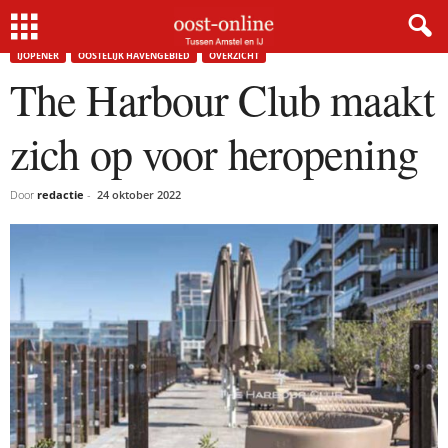
Home
IJopener
The Harbour Club maakt zich op voor heropening
IJOPENER
OOSTELIJK HAVENGEBIED
OVERZICHT
The Harbour Club maakt
zich op voor heropening
Door
redactie
-
24 oktober 2022