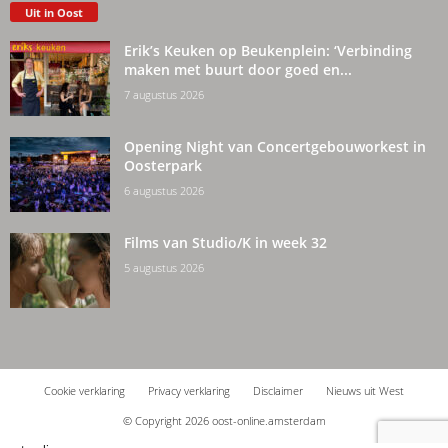
Uit in Oost
Erik’s Keuken op Beukenplein: ‘Verbinding
maken met buurt door goed en...
7 augustus 2026
Opening Night van Concertgebouworkest in
Oosterpark
6 augustus 2026
Films van Studio/K in week 32
5 augustus 2026
Cookie verklaring
Privacy verklaring
Disclaimer
Nieuws uit West
© Copyright 2026 oost-online.amsterdam