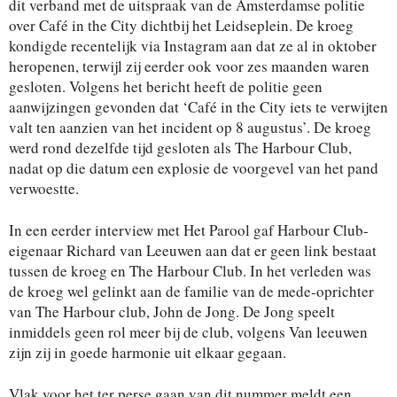
dit verband met de uitspraak van de Amster
damse politie
over Café in the City dichtbij het
Leidseplein. De kroeg
kondigde recentelijk via
Instagram aan dat ze al in oktober
heropenen,
terwijl zij eerder ook voor zes maanden waren
gesloten. Volgens het bericht heeft de politie
geen
aanwijzingen gevonden dat ‘Café in the
City iets te verwijten
valt ten aanzien van het
incident op 8 augustus’. De kroeg
werd rond
dezelfde tijd gesloten als The Harbour Club,
nadat op die datum een explosie de voorgevel van het pand
verwoestte.
In een eerder interview met Het Parool gaf Harbour Club-
eigenaar Richard van Leeuwen aan dat er geen link bestaat
tussen de kroeg en The Harbour Club. In het verleden was
de kroeg wel gelinkt aan de familie van de mede-oprichter
van The Harbour club, John de Jong. De Jong speelt
inmiddels geen rol meer bij de club, volgens Van leeuwen
zijn zij in goede harmonie uit elkaar gegaan.
Vlak voor het ter perse gaan van dit nummer meldt een