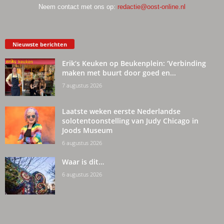
Neem contact met ons op:
redactie@oost-online.nl
Nieuwste berichten
Erik’s Keuken op Beukenplein: ‘Verbinding
maken met buurt door goed en...
7 augustus 2026
Laatste weken eerste Nederlandse
solotentoonstelling van Judy Chicago in
Joods Museum
6 augustus 2026
Waar is dit…
6 augustus 2026