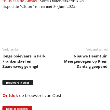
tHuis aan de Amstel
, Korte Ouderkerkerdijk 45
Expositie ‘Closer’ tot en met 30 juni 2025
Deel
Vorig artikel
Volgend artikel
Jonge ooievaars in Park
Nieuwe Heemtuin
Frankendael en
Meergenoegen op Klein
Zaaiersweg geringd
Dantzig geopend
Brouwers in Oost
Ontdek
de brouwers van Oost
Deze al gelezen?