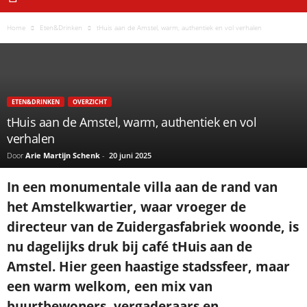
Home
Eten&Drinken
tHuis aan de Amstel, warm, authentiek en vol verhalen
ETEN&DRINKEN
OVERZICHT
tHuis aan de Amstel, warm, authentiek en vol
verhalen
Door
Arie Martijn Schenk
-
20 juni 2025
In een monumentale villa aan de rand van
het Amstelkwartier, waar vroeger de
directeur van de Zuidergasfabriek woonde, is
nu dagelijks druk bij café tHuis aan de
Amstel. Hier geen haastige stadssfeer, maar
een warm welkom, een mix van
buurtbewoners, vergaderaars en