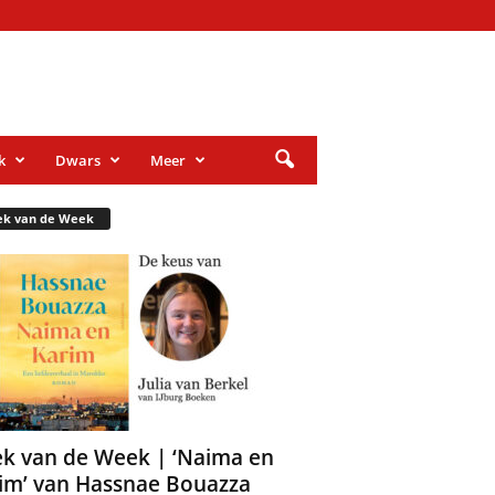
k
Dwars
Meer
ek van de Week
k van de Week | ‘Naima en
im’ van Hassnae Bouazza