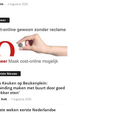
tie
-
2 augustus 2026
neer
tste Nieuws
’s Keuken op Beukenplein:
binding maken met buurt door goed
ekker eten’
 Kuik
-
7 augustus 2026
ste weken eerste Nederlandse