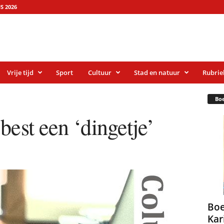
S 2026
Vrije tijd
Sport
Cultuur
Stad en natuur
Rubrie
Bo
best een ‘dingetje’
Boe
Kar