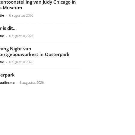
tentoonstelling van Judy Chicago in
ds Museum
tie
-
6 augustus 2026
 is dit…
tie
-
6 augustus 2026
ing Night van
ertgebouworkest in Oosterpark
tie
-
6 augustus 2026
erpark
Gaaikema
-
6 augustus 2026