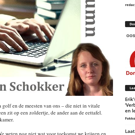
redac
Do
Laa
Erik
‘Ver
golf en de meesten van ons – die niet in vitale
en l
n zit op een zoldertje, de ander aan de eettafel.
Fokko
pkamer.
Laat
. We weten nog niet wat voor toekomst we krijgen en