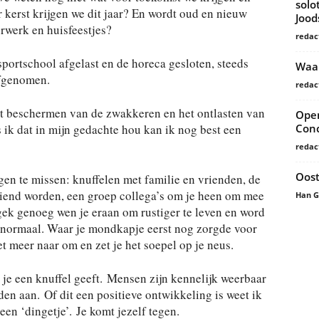
solo
 kerst krijgen we dit jaar? En wordt oud en nieuw
Joo
rwerk en huisfeestjes?
redac
sportschool afgelast en de horeca gesloten, steeds
Waar
afgenomen.
redac
et beschermen van de zwakkeren en het ontlasten van
Open
Conc
s ik dat in mijn gedachte hou kan ik nog best een
redac
Oost
ngen te missen: knuffelen met familie en vrienden, de
diend worden, een groep collega’s om je heen om mee
Han 
 gek genoeg wen je eraan om rustiger te leven en word
 normaal. Waar je mondkapje eerst nog zorgde voor
t meer naar om en zet je het soepel op je neus.
 je een knuffel geeft. Mensen zijn kennelijk weerbaar
en aan. Of dit een positieve ontwikkeling is weet ik
een ‘dingetje’. Je komt jezelf tegen.