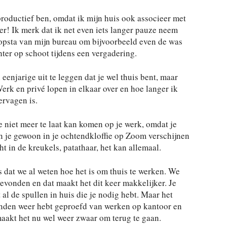
productief ben, omdat ik mijn huis ook associeer met
r! Ik merk dat ik net even iets langer pauze neem
 opsta van mijn bureau om bijvoorbeeld even de was
ter op schoot tijdens een vergadering.
 eenjarige uit te leggen dat je wel thuis bent, maar
rk en privé lopen in elkaar over en hoe langer ik
ervagen is.
e niet meer te laat kan komen op je werk, omdat je
un je gewoon in je ochtendkloffie op Zoom verschijnen
t in de kreukels, patathaar, het kan allemaal.
 dat we al weten hoe het is om thuis te werken. We
evonden en dat maakt het dit keer makkelijker. Je
al de spullen in huis die je nodig hebt. Maar het
anden weer hebt geproefd van werken op kantoor en
maakt het nu wel weer zwaar om terug te gaan.