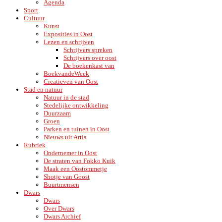
Agenda
Sport
Cultuur
Kunst
Exposities in Oost
Lezen en schrijven
Schrijvers spreken
Schrijvers over oost
De boekenkast van
BoekvandeWeek
Creatieven van Oost
Stad en natuur
Natuur in de stad
Stedelijke ontwikkeling
Duurzaam
Groen
Parken en tuinen in Oost
Nieuws uit Artis
Rubriek
Ondernemer in Oost
De straten van Fokko Kuik
Maak een Oostommetje
Shotje van Goost
Buurtmensen
Dwars
Dwars
Over Dwars
Dwars Archief