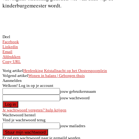
kinderburgemeester wordt.
Deel
Facebook
Linkedin
Email
Afdrukken
Copy URL
Vorig artikel
Herdenking Kristallnacht op het Oosterspoorplein
Volgend artikel
Wonen in balans | Geborgen thuis
Aanmelden
Welkom! Log in op je account
jouw gebruikersnaam
jouw wachtwoord
Je wachtwoord vergeten? hulp krijgen
Wachtwoord herstel
Vind je wachtwoord terug
jouw mailadres
Er zal een wachtwoord naar je gemaild worden