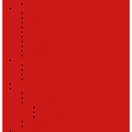
Oud Nieuws
Buurt
Buurtmensen
IJburg
Indische Buurt
Oostelijk Havengebied
Oostelijke Eilanden
Oud Oost
Overamstel
Plantage/Weesperbuurt
Watergraafsmeer
Zeeburgereiland
Vrije tijd
Uit In Oost
Exposities in Oost
Eten&Drinken
Agenda
Sport
Cultuur
Kunst
Exposities in Oost
Lezen en schrijven
Schrijvers spreken
Schrijvers over oost
De boekenkast van
BoekvandeWeek
Creatieven van Oost
Stad en natuur