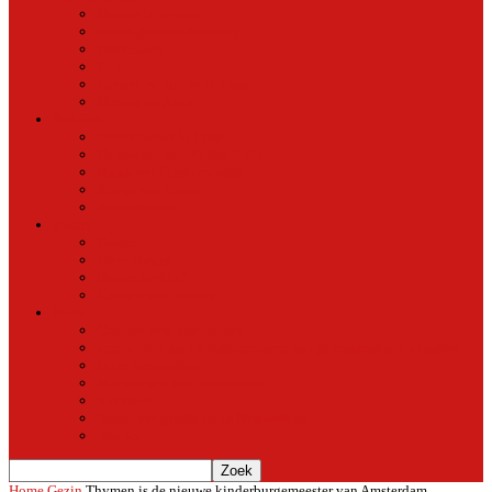
Natuur in de stad
Stedelijke ontwikkeling
Duurzaam
Groen
Parken en tuinen in Oost
Nieuws uit Artis
Rubriek
Ondernemer in Oost
De straten van Fokko Kuik
Maak een Oostommetje
Shotje van Goost
Buurtmensen
Dwars
Dwars
Over Dwars
Dwars Archief
Contact met Dwars
Meer
Contact met oost-online
oost-online op het beginscherm van je smartphone of tablet
Over oost-online
Meewerken aan oost-online
Het team
Abonneer gratis op de NieuwsMail
Doneer
Home
Gezin
Thymen is de nieuwe kinderburgemeester van Amsterdam