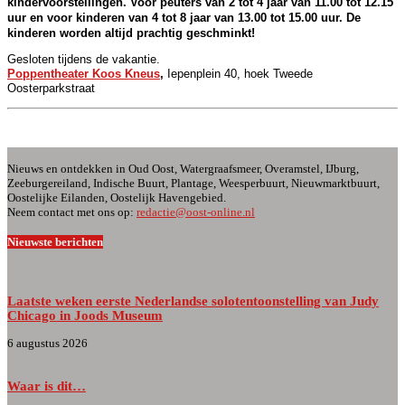
kindervoorstellingen. Voor peuters van 2 tot 4 jaar van 11.00 tot 12.15
uur en voor kinderen van 4 tot 8 jaar van 13.00 tot 15.00 uur. De
kinderen worden altijd prachtig geschminkt!
Gesloten tijdens de vakantie.
Poppentheater Koos Kneus
,
Iepenplein 40, hoek Tweede
Oosterparkstraat
Nieuws en ontdekken in Oud Oost, Watergraafsmeer, Overamstel, IJburg,
Zeeburgereiland, Indische Buurt, Plantage, Weesperbuurt, Nieuwmarktbuurt,
Oostelijke Eilanden, Oostelijk Havengebied.
Neem contact met ons op:
redactie@oost-online.nl
Nieuwste berichten
Laatste weken eerste Nederlandse solotentoonstelling van Judy
Chicago in Joods Museum
6 augustus 2026
Waar is dit…