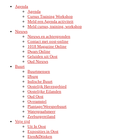
Agenda
Agenda
Cursus Training Workshop
Meld een Agenda activiteit
Meld cursus, training, workshop
Nieuws
Nieuws en achtergronden
Contact met oost-online
1018 Magazine Online
Dwars Online
Geluiden uit Oost
Oud Nieuws
Buurt
Buurtmensen
IJburg
Indische Buurt
Oostelijk Havengebied
Oostelijke Eilanden
Oud Oost
Overamstel
Plantage/Weesperbuurt
Watergraafsmeer
Zeeburgereiland
Vrije tijd
Uit In Oost
Exposities in Oost
Eten&Drinken