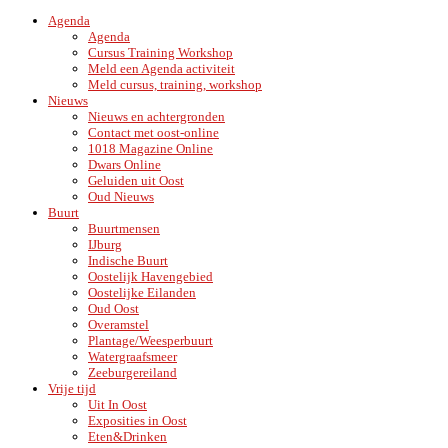
Agenda
Agenda
Cursus Training Workshop
Meld een Agenda activiteit
Meld cursus, training, workshop
Nieuws
Nieuws en achtergronden
Contact met oost-online
1018 Magazine Online
Dwars Online
Geluiden uit Oost
Oud Nieuws
Buurt
Buurtmensen
IJburg
Indische Buurt
Oostelijk Havengebied
Oostelijke Eilanden
Oud Oost
Overamstel
Plantage/Weesperbuurt
Watergraafsmeer
Zeeburgereiland
Vrije tijd
Uit In Oost
Exposities in Oost
Eten&Drinken