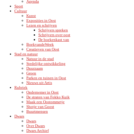
Agenda
Sport
Cultuur
Kunst
Exposities in Oost
Lezen en schrijven
Schrijvers spreken
Schrijvers over oost
De boekenkast van
BoekvandeWeek
Creatieven van Oost
Stad en natuur
Natuur in de stad
Stedelijke ontwikkeling
Duurzaam
Groen
Parken en tuinen in Oost
Nieuws uit Artis
Rubriek
Ondernemer in Oost
De straten van Fokko Kuik
Maak een Oostommetje
Shotje van Goost
Buurtmensen
Dwars
Dwars
Over Dwars
Dwars Archief