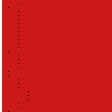
Oud Nieuws
Buurt
Buurtmensen
IJburg
Indische Buurt
Oostelijk Havengebied
Oostelijke Eilanden
Oud Oost
Overamstel
Plantage/Weesperbuurt
Watergraafsmeer
Zeeburgereiland
Vrije tijd
Uit In Oost
Exposities in Oost
Eten&Drinken
Agenda
Sport
Cultuur
Kunst
Exposities in Oost
Lezen en schrijven
Schrijvers spreken
Schrijvers over oost
De boekenkast van
BoekvandeWeek
Creatieven van Oost
Stad en natuur