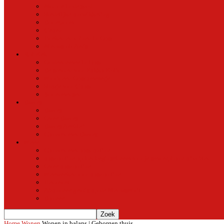
Natuur in de stad
Stedelijke ontwikkeling
Duurzaam
Groen
Parken en tuinen in Oost
Nieuws uit Artis
Rubriek
Ondernemer in Oost
De straten van Fokko Kuik
Maak een Oostommetje
Shotje van Goost
Buurtmensen
Dwars
Dwars
Over Dwars
Dwars Archief
Contact met Dwars
Meer
Contact met oost-online
oost-online op het beginscherm van je smartphone of tablet
Over oost-online
Meewerken aan oost-online
Het team
Abonneer gratis op de NieuwsMail
Doneer
Home
Wonen
Wonen in balans | Geborgen thuis