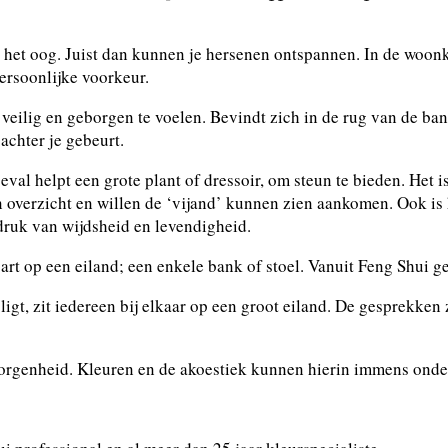
het oog. Juist dan kunnen je hersenen ontspannen. In de woonkam
persoonlijke voorkeur.
veilig en geborgen te voelen. Bevindt zich in de rug van de bank 
achter je gebeurt.
val helpt een grote plant of dressoir, om steun te bieden. Het i
 overzicht en willen de ‘vijand’ kunnen zien aankomen. Ook is h
druk van wijdsheid en levendigheid.
part op een eiland; een enkele bank of stoel. Vanuit Feng Shui ge
gt, zit iedereen bij elkaar op een groot eiland. De gesprekken z
eborgenheid. Kleuren en de akoestiek kunnen hierin immens ond