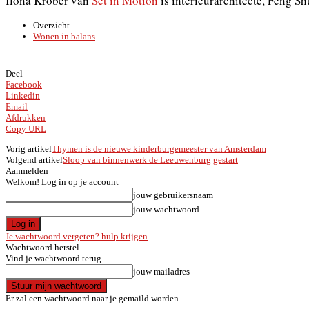
Ilona Kröber van
Set in Motion
is interieurarchitecte, Feng Sh
Overzicht
Wonen in balans
Deel
Facebook
Linkedin
Email
Afdrukken
Copy URL
Vorig artikel
Thymen is de nieuwe kinderburgemeester van Amsterdam
Volgend artikel
Sloop van binnenwerk de Leeuwenburg gestart
Aanmelden
Welkom! Log in op je account
jouw gebruikersnaam
jouw wachtwoord
Je wachtwoord vergeten? hulp krijgen
Wachtwoord herstel
Vind je wachtwoord terug
jouw mailadres
Er zal een wachtwoord naar je gemaild worden