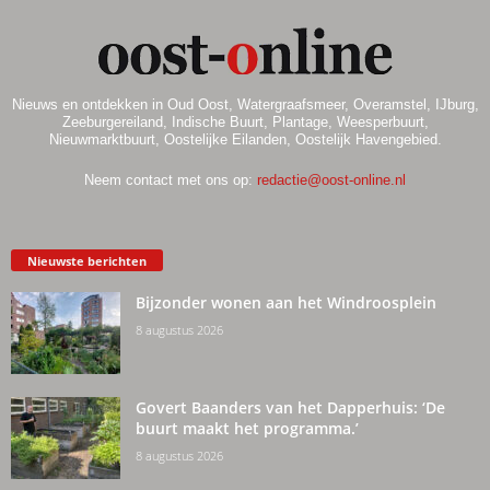
Nieuws en ontdekken in Oud Oost, Watergraafsmeer, Overamstel, IJburg,
Zeeburgereiland, Indische Buurt, Plantage, Weesperbuurt,
Nieuwmarktbuurt, Oostelijke Eilanden, Oostelijk Havengebied.
Neem contact met ons op:
redactie@oost-online.nl
Nieuwste berichten
Bijzonder wonen aan het Windroosplein
8 augustus 2026
Govert Baanders van het Dapperhuis: ‘De
buurt maakt het programma.’
8 augustus 2026