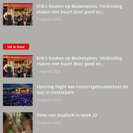
Erik’s Keuken op Beukenplein: ‘Verbinding
maken met buurt door goed en...
7 augustus 2026
Uit in Oost
Erik’s Keuken op Beukenplein: ‘Verbinding
maken met buurt door goed en...
7 augustus 2026
Opening Night van Concertgebouworkest dit
jaar in Oosterpark
6 augustus 2026
Films van Studio/K in week 32
5 augustus 2026