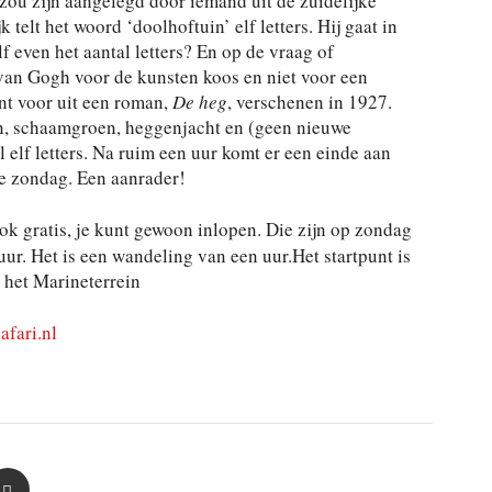
ou zijn aangelegd door iemand uit de zuidelijke
 telt het woord ‘doolhoftuin’ elf letters. Hij gaat in
lf even het aantal letters? En op de vraag of
van Gogh voor de kunsten koos en niet voor een
ent voor uit een roman,
De heg
, verschenen in 1927.
n, schaamgroen, heggenjacht en (geen nieuwe
elf letters. Na ruim een uur komt er een einde aan
e zondag. Een aanrader!
ok gratis, je kunt gewoon inlopen. Die zijn op zondag
uur. Het is een wandeling van een uur.Het startpunt is
 het Marineterrein
fari.nl