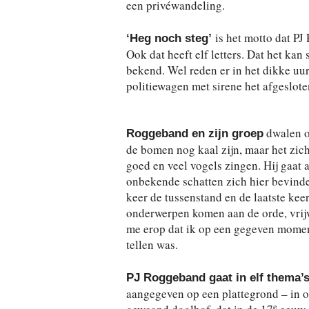
een privéwandeling.
is het motto dat P
‘Heg noch steg’
Ook dat heeft elf letters. Dat het ka
bekend. Wel reden er in het dikke uu
politiewagen met sirene het afgesloten
dwalen o
Roggeband en zijn groep
de bomen nog kaal zijn, maar het zic
goed en veel vogels zingen. Hij gaat 
onbekende schatten zich hier bevinde
keer de tussenstand en de laatste keer
onderwerpen komen aan de orde, vrijwe
me erop dat ik op een gegeven moment
tellen was.
PJ Roggeband gaat in elf thema’
aangegeven op een plattegrond – in o
e