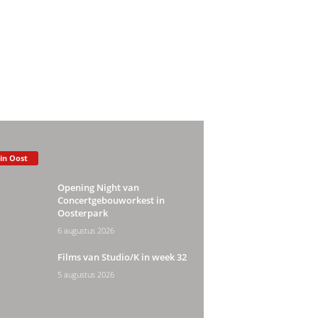
 in Oost
Opening Night van
Concertgebouworkest in
Oosterpark
6 augustus 2026
Films van Studio/K in week 32
5 augustus 2026