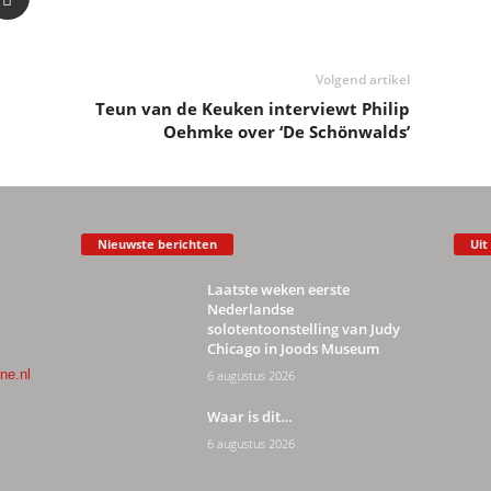
Volgend artikel
Teun van de Keuken interviewt Philip
Oehmke over ‘De Schönwalds’
Nieuwste berichten
Uit
Laatste weken eerste
Nederlandse
solotentoonstelling van Judy
Chicago in Joods Museum
ne.nl
6 augustus 2026
Waar is dit…
6 augustus 2026