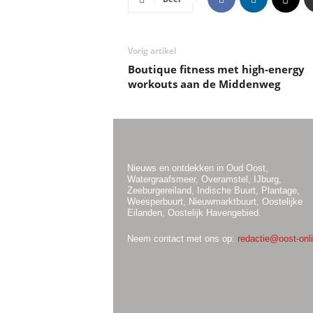
Vorig artikel
Boutique fitness met high-energy
workouts aan de Middenweg
Nieuws en ontdekken in Oud Oost,
Watergraafsmeer, Overamstel, IJburg,
Zeeburgereiland, Indische Buurt, Plantage,
Weesperbuurt, Nieuwmarktbuurt, Oostelijke
Eilanden, Oostelijk Havengebied.
Neem contact met ons op:
redactie@oost-onli