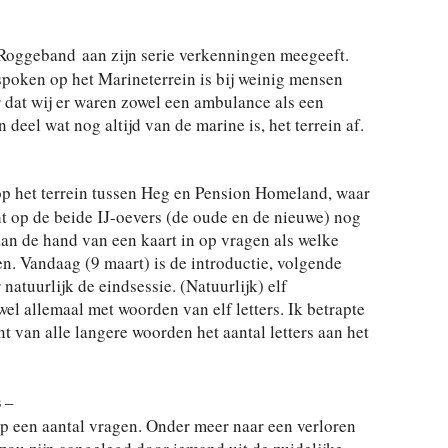
J Roggeband aan zijn serie verkenningen meegeeft.
n spoken op het Marineterrein is bij weinig mensen
r dat wij er waren zowel een ambulance als een
 deel wat nog altijd van de marine is, het terrein af.
p het terrein tussen Heg en Pension Homeland, waar
ht op de beide IJ-oevers (de oude en de nieuwe) nog
aan de hand van een kaart in op vragen als welke
n. Vandaag (9 maart) is de introductie, volgende
 natuurlijk de eindsessie. (Natuurlijk) elf
l allemaal met woorden van elf letters. Ik betrapte
 van alle langere woorden het aantal letters aan het
–
s
p een aantal vragen. Onder meer naar een verloren