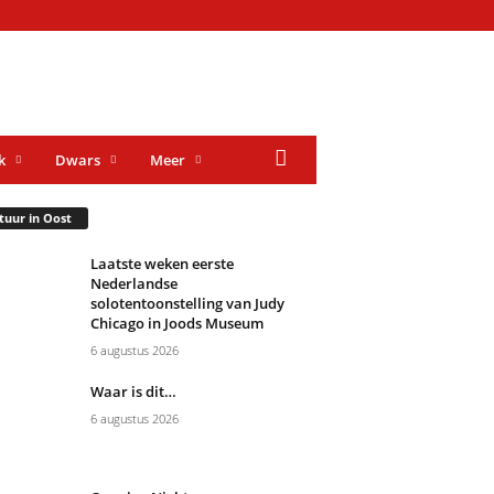
k
Dwars
Meer
tuur in Oost
Laatste weken eerste
Nederlandse
solotentoonstelling van Judy
Chicago in Joods Museum
6 augustus 2026
Waar is dit…
6 augustus 2026