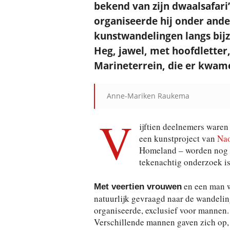
bekend van zijn dwaalsafari’
organiseerde hij onder and
kunstwandelingen langs bijzo
Heg, jawel, met hoofdletter,
Marineterrein, die er kwam
Anne-Mariken Raukema
V
ijftien deelnemers waren
een kunstproject van
Nao
Homeland – worden nog t
tekenachtig onderzoek i
en een man 
Met veertien vrouwen
natuurlijk gevraagd naar de wandelin
organiseerde, exclusief voor mannen. 
Verschillende mannen gaven zich op, 