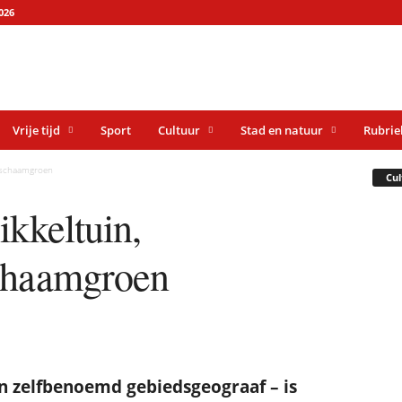
026
Vrije tijd
Sport
Cultuur
Stad en natuur
Rubrie
, schaamgroen
Cul
ikkeltuin,
chaamgroen
n zelfbenoemd gebiedsgeograaf – is