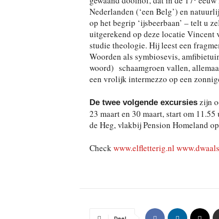
gewaand doolhof, dat in de 17
eeuw z
Nederlanden (‘een Belg’) en natuurlijk
op het begrip ‘ijsbeerbaan’ – telt u ze
uitgerekend op deze locatie Vincent 
studie theologie. Hij leest een fragm
Woorden als symbiosevis, amfibietui
woord) schaamgroen vallen, allemaal 
een vrolijk intermezzo op een zonnig
zijn o
De twee volgende excursies
23 maart en 30 maart, start om 11.55 
de Heg, vlakbij Pension Homeland op
Check
www.elfletterig.nl
www.dwaalsa
Deel