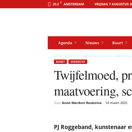
o
C
AMSTERDAM
VRIJDAG 7 AUGUSTUS 2
20.2
o
s
t
-
o
n
l
i
Agenda
Nieuws
Buurt
n
e
.
Home
Kunst
Twijfelmoed, prikkeltuin, maatvoering
a
KUNST
OVERZICHT
m
s
Twijfelmoed, pr
t
e
r
maatvoering, s
d
a
m
Door
Anne-Mariken Raukema
-
10 maart 2025
PJ Roggeband, kunstenaar e