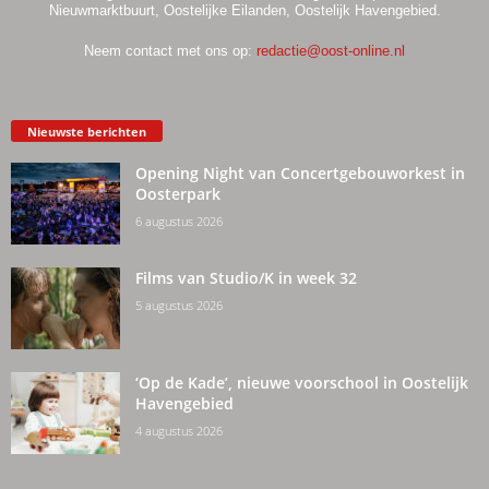
Nieuwmarktbuurt, Oostelijke Eilanden, Oostelijk Havengebied.
Neem contact met ons op:
redactie@oost-online.nl
Nieuwste berichten
Opening Night van Concertgebouworkest in
Oosterpark
6 augustus 2026
Films van Studio/K in week 32
5 augustus 2026
‘Op de Kade’, nieuwe voorschool in Oostelijk
Havengebied
4 augustus 2026