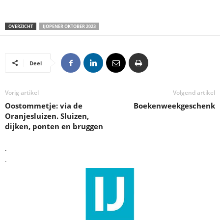
OVERZICHT
IJOPENER OKTOBER 2023
Deel
Vorig artikel
Volgend artikel
Oostommetje: via de
Boekenweekgeschenk
Oranjesluizen. Sluizen,
dijken, ponten en bruggen
.
.