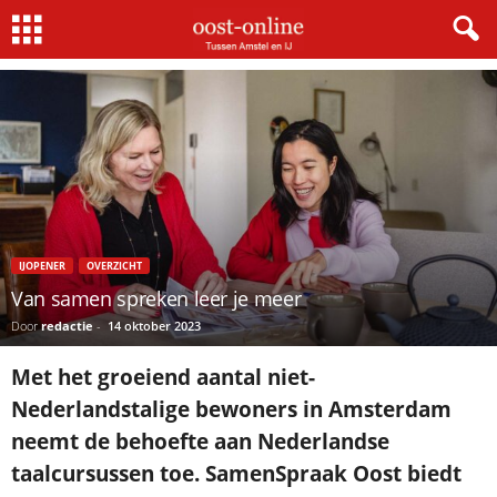
Home
IJopener
Van samen spreken leer je meer
IJOPENER
OVERZICHT
Van samen spreken leer je meer
Door
redactie
-
14 oktober 2023
Met het groeiend aantal niet-
Nederlandstalige bewoners in Amsterdam
neemt de behoefte aan Nederlandse
taalcursussen toe. SamenSpraak Oost biedt