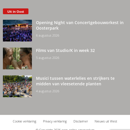
Uit in Oost
Opening Night van Concertgebouworkest in
Oosterpark
6 augustus 2026
Films van Studio/K in week 32
5 augustus 2026
Musici tussen waterlelies en strijkers te
midden van vleesetende planten
4 augustus 2026
Cookie verklaring
Privacy verklaring
Disclaimer
Nieuws uit West
© Copyright 2026 oost-online.amsterdam