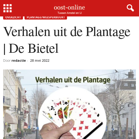
Home
Overzicht
Verhalen uit de Plantage | De Bietel
OVERZICHT
PLANTAGE/WEESPERBUURT
Verhalen uit de Plantage
| De Bietel
Door
redactie
-
28 mei 2022