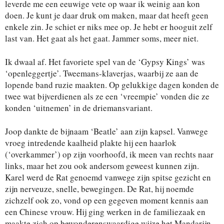
leverde me een eeuwige vete op waar ik weinig aan kon
doen. Je kunt je daar druk om maken, maar dat heeft geen
enkele zin. Je schiet er niks mee op. Je hebt er hooguit zelf
last van. Het gaat als het gaat. Jammer soms, meer niet.
Ik dwaal af. Het favoriete spel van de ‘Gypsy Kings’ was
‘openleggertje’. Tweemans-klaverjas, waarbij ze aan de
lopende band ruzie maakten. Op gelukkige dagen konden de
twee wat bijverdienen als ze een ‘vreempie’ vonden die ze
konden ‘uitnemen’ in de driemansvariant.
Joop dankte de bijnaam ‘Beatle’ aan zijn kapsel. Vanwege
vroeg intredende kaalheid plakte hij een haarlok
(‘overkammer’) op zijn voorhoofd, ik meen van rechts naar
links, maar het zou ook andersom geweest kunnen zijn.
Karel werd de Rat genoemd vanwege zijn spitse gezicht en
zijn nerveuze, snelle, bewegingen. De Rat, hij noemde
zichzelf ook zo, vond op een gegeven moment kennis aan
een Chinese vrouw. Hij ging werken in de familiezaak en
maakte zich op bewonderenswaardige wijze het Mandarijn