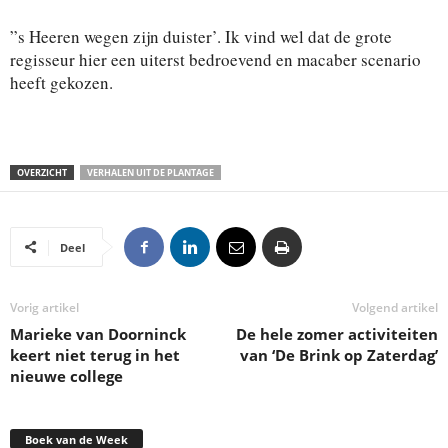
”s Heeren wegen zijn duister’. Ik vind wel dat de grote
regisseur hier een uiterst bedroevend en macaber scenario
heeft gekozen.
OVERZICHT
VERHALEN UIT DE PLANTAGE
Deel
Vorig artikel
Volgend artikel
Marieke van Doorninck
De hele zomer activiteiten
keert niet terug in het
van ‘De Brink op Zaterdag’
nieuwe college
Boek van de Week