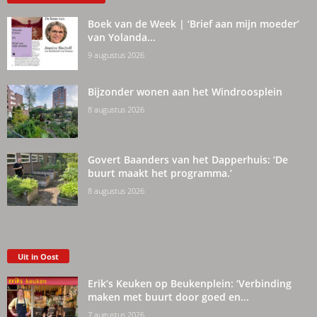
Boek van de Week | ‘Brief aan mijn moeder’
van Yolanda...
9 augustus 2026
Bijzonder wonen aan het Windroosplein
8 augustus 2026
Govert Baanders van het Dapperhuis: ‘De
buurt maakt het programma.’
8 augustus 2026
Uit in Oost
Erik’s Keuken op Beukenplein: ‘Verbinding
maken met buurt door goed en...
7 augustus 2026