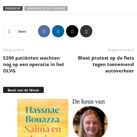
OVERZICHT
VERHALEN UIT DE PLANTAGE
Deel
Vorig artikel
Volgend artikel
5200 patiënten wachten
Bloot protest op de fiets
nog op een operatie in het
tegen toenemend
OLVG
autoverkeer
Boek van de Week