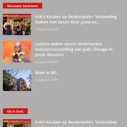
Nieuwste berichten
Erik’s Keuken op Beukenplein: ‘Verbinding
maken met buurt door goed en...
7 augustus 2026
Laatste weken eerste Nederlandse
solotentoonstelling van Judy Chicago in
Joods Museum
6 augustus 2026
Waar is dit…
6 augustus 2026
Uit in Oost
Erik’s Keuken op Beukenplein: ‘Verbinding