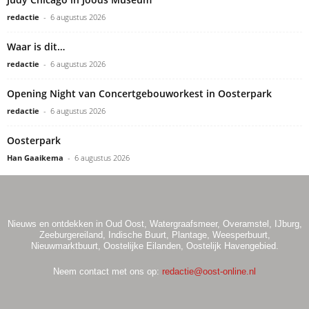
redactie
-
6 augustus 2026
Waar is dit…
redactie
-
6 augustus 2026
Opening Night van Concertgebouworkest in Oosterpark
redactie
-
6 augustus 2026
Oosterpark
Han Gaaikema
-
6 augustus 2026
Nieuws en ontdekken in Oud Oost, Watergraafsmeer, Overamstel, IJburg,
Zeeburgereiland, Indische Buurt, Plantage, Weesperbuurt,
Nieuwmarktbuurt, Oostelijke Eilanden, Oostelijk Havengebied.
Neem contact met ons op:
redactie@oost-online.nl