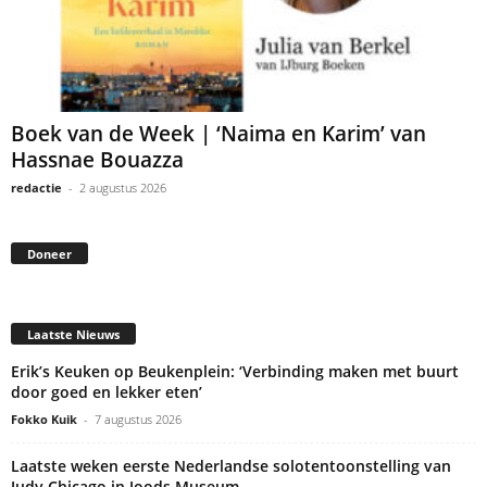
Boek van de Week | ‘Naima en Karim’ van
Hassnae Bouazza
redactie
-
2 augustus 2026
Doneer
Laatste Nieuws
Erik’s Keuken op Beukenplein: ‘Verbinding maken met buurt
door goed en lekker eten’
Fokko Kuik
-
7 augustus 2026
Laatste weken eerste Nederlandse solotentoonstelling van
Judy Chicago in Joods Museum