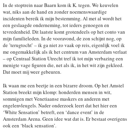
In de stoptrein naar Baarn kom ik K. tegen. We keuvelen
wat, niks aan de hand en zonder noemenswaardige
incidenten bereik ik mijn bestemming. Al met al wordt het
een geslaagde onderneming, tot ieders genoegen en
tevredenheid. Dit laatste komt grotendeels op het conto van
mijn familieleden. In de vooravond, de zon schijnt nog, op
de ’terugtocht’ – ik ga niet zo vaak op reis, eigenlijk voel ik
me ongemakkelijk als ik het centrum van Amsterdam verlaat
– op Centraal Station Utrecht tref ik tot mijn verbazing een
menigte vage figuren die, net als ik, in het wit zijn gekleed.
Dat moet mij weer gebeuren.
Ik waan me een beetje in een bizarre droom. Op het Amstel
Station breekt mijn klomp: honderden mensen in wit,
sommigen met Venetiaanse maskers en anderen met
engelenvleugels. Nader onderzoek leert dat het hier een
‘White Sensation’ betreft, een ‘dance event’ in de
Amsterdam Arena. Geen idee wat dat is. Er bestaat overigens
ook een ‘black sensation’.