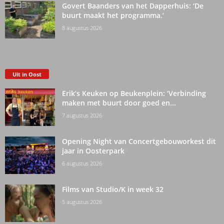
Govert Baanders van het Dapperhuis: ‘De
buurt maakt het programma.’
8 augustus 2026
Uit in Oost
Erik’s Keuken op Beukenplein: ‘Verbinding
maken met buurt door goed en...
7 augustus 2026
Opening Night van Concertgebouworkest dit
jaar in Oosterpark
6 augustus 2026
Films van Studio/K in week 32
5 augustus 2026