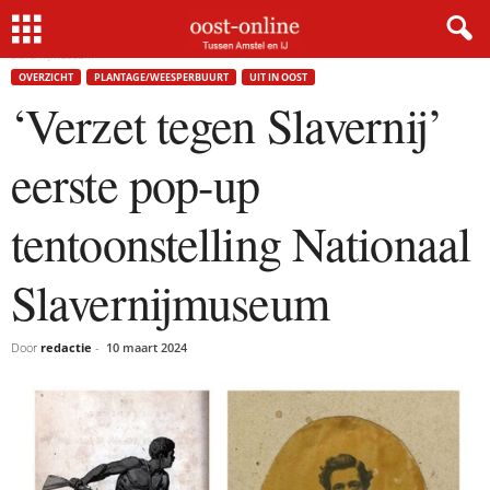
Home
Overzicht
‘Verzet tegen Slavernij’ eerste pop-up tentoonstelling Nationaal
Slavernijmuseum
OVERZICHT
PLANTAGE/WEESPERBUURT
UIT IN OOST
‘Verzet tegen Slavernij’
eerste pop-up
tentoonstelling Nationaal
Slavernijmuseum
Door
redactie
-
10 maart 2024