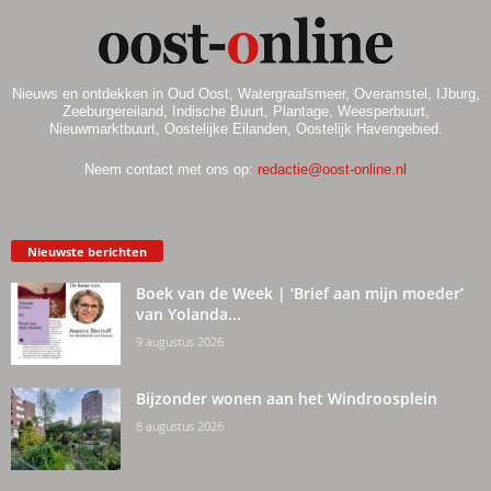
Nieuws en ontdekken in Oud Oost, Watergraafsmeer, Overamstel, IJburg,
Zeeburgereiland, Indische Buurt, Plantage, Weesperbuurt,
Nieuwmarktbuurt, Oostelijke Eilanden, Oostelijk Havengebied.
Neem contact met ons op:
redactie@oost-online.nl
Nieuwste berichten
Boek van de Week | ‘Brief aan mijn moeder’
van Yolanda...
9 augustus 2026
Bijzonder wonen aan het Windroosplein
8 augustus 2026