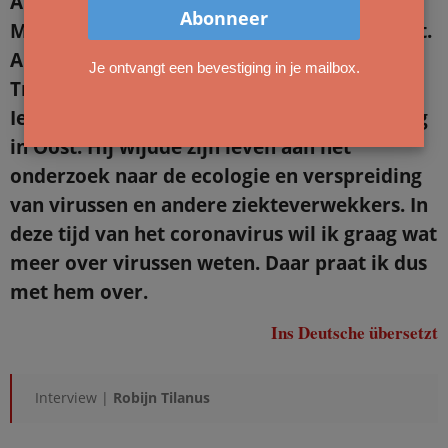
Arts, epidemioloog en emeritus hoogleraar
Menno Jan Bouma woonde jarenlang in Oost.
Als gastdocent gaf hij college op het
Je ontvangt een bevestiging in je mailbox.
Tropeninstituut in Oost. Hij woont nu in
Ierland, maar komt nog graag en regelmatig
in Oost. Hij wijdde zijn leven aan het
onderzoek naar de ecologie en verspreiding
van virussen en andere ziekteverwekkers. In
deze tijd van het coronavirus wil ik graag wat
meer over virussen weten. Daar praat ik dus
met hem over.
Ins Deutsche übersetzt
Interview |
Robijn Tilanus