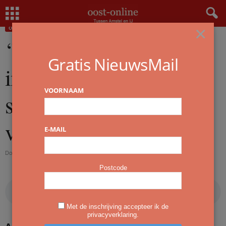
Home
Overzicht
‘Virussen zijn net inbrekers. Je moet ze staande houden bij de voordeur’
×
OVERZICHT
‘Virussen zijn net
Gratis NieuwsMail
inbrekers. Je moet ze
VOORNAAM
staande houden bij de
voordeur’
E-MAIL
Door
redactie
-
6 oktober 2020
Postcode
Met de inschrijving accepteer ik de
privacyverklaring.