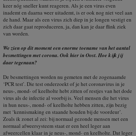
keer nóg sneller kunt reageren. Als je een virus even
inademt en daarna weer uitademt, is er ook nog niet veel aan
de hand. Maar als een virus zich diep in je longen vestigt en
zich daar gaat reproduceren, ja, dan kan je daar flink ziek
van worden.
We zien op dit moment een enorme toename van het aantal
besmettingen met corona. Ook hier in Oost. Hoe kijk jij
daar tegenaan?
De besmettingen worden nu gemeten met de zogenaamde
‘PCR test’. Die test onderzoekt of je het coronavirus in je
neus-, mond- of keelholte hebt zitten of restjes van het dode
virus als de infectie al voorbij is. Veel mensen die het virus
in hun neus-, mond- of keelholte hebben zitten, zijn bezig
met ‘kennismaking en staande houden bij de voordeur’.
Zoals ik zonet al zei: bij normaal gezonde mensen met een
normaal afweersysteem staat er een heel leger aan
afweercellen klaar in je neus-, mond- en keelholte. Dat leger