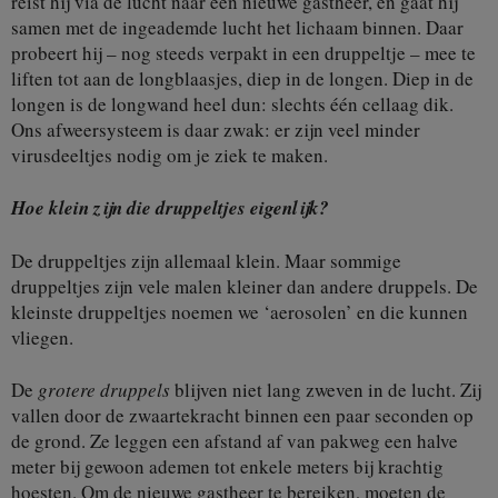
reist hij via de lucht naar een nieuwe gastheer, en gaat hij
samen met de ingeademde lucht het lichaam binnen. Daar
probeert hij – nog steeds verpakt in een druppeltje – mee te
liften tot aan de longblaasjes, diep in de longen. Diep in de
longen is de longwand heel dun: slechts één cellaag dik.
Ons afweersysteem is daar zwak: er zijn veel minder
virusdeeltjes nodig om je ziek te maken.
Hoe klein zijn die druppeltjes eigenlijk?
De druppeltjes zijn allemaal klein. Maar sommige
druppeltjes zijn vele malen kleiner dan andere druppels. De
kleinste druppeltjes noemen we ‘aerosolen’ en die kunnen
vliegen.
De
grotere druppels
blijven niet lang zweven in de lucht. Zij
vallen door de zwaartekracht binnen een paar seconden op
de grond. Ze leggen een afstand af van pakweg een halve
meter bij gewoon ademen tot enkele meters bij krachtig
hoesten. Om de nieuwe gastheer te bereiken, moeten de