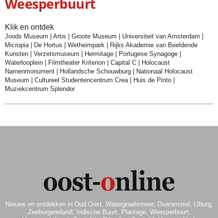
Weesperbuurt
Klik en ontdek
Joods Museum
|
Artis
|
Groote Museum
|
Universiteit van Amsterdam
|
Micropia
|
De Hortus
|
Wetheimpark
|
Rijks Akademie van Beeldende
Kunsten
|
Verzetsmuseum
|
Hermitage
|
Portugese Synagoge
|
Waterlooplein
|
Filmtheater Kriterion
|
Capital C
|
Holocaust
Namenmonument
|
Hollandsche Schouwburg
|
Nationaal Holocaust
Museum
|
Cultureel Studentencentrum Crea
|
Huis de Pinto
|
Muziekcentrum Splendor
Nieuws en ontdekken in Oud Oost, Watergraafsmeer, Overamstel, IJburg,
Zeeburgereiland, Indische Buurt, Plantage, Weesperbuurt,