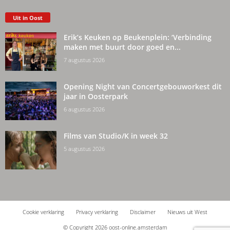
Uit in Oost
Erik’s Keuken op Beukenplein: ‘Verbinding
maken met buurt door goed en...
7 augustus 2026
Opening Night van Concertgebouworkest dit
jaar in Oosterpark
6 augustus 2026
Films van Studio/K in week 32
5 augustus 2026
Cookie verklaring
Privacy verklaring
Disclaimer
Nieuws uit West
© Copyright 2026 oost-online.amsterdam