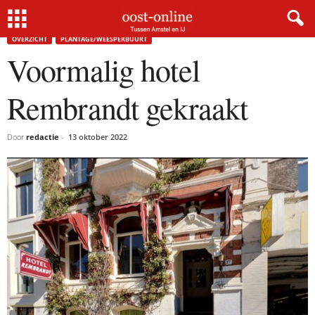
Home
Overzicht
Voormalig hotel Rembrandt gekraakt
OVERZICHT
PLANTAGE/WEESPERBUURT
Voormalig hotel
Rembrandt gekraakt
Door
redactie
-
13 oktober 2022