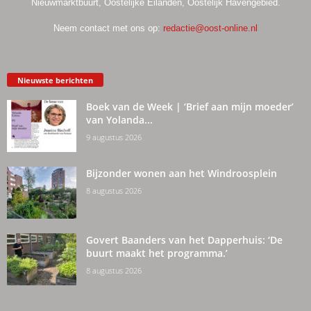
Nieuwmarktbuurt, Oostelijke Eilanden, Oostelijk Havengebied.
Neem contact met ons op:
redactie@oost-online.nl
Nieuwste berichten
Boek van de Week | ‘Brief aan mijn moeder’
van Yolanda...
9 augustus 2026
Bijzonder wonen aan het Windroosplein
8 augustus 2026
Govert Baanders van het Dapperhuis: ‘De
buurt maakt het programma.’
8 augustus 2026