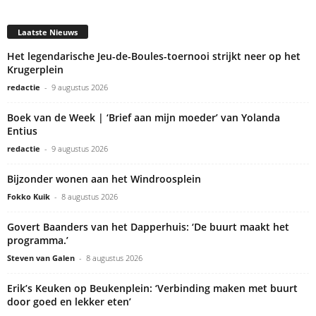
Laatste Nieuws
Het legendarische Jeu-de-Boules-toernooi strijkt neer op het
Krugerplein
redactie
-
9 augustus 2026
Boek van de Week | ‘Brief aan mijn moeder’ van Yolanda
Entius
redactie
-
9 augustus 2026
Bijzonder wonen aan het Windroosplein
Fokko Kuik
-
8 augustus 2026
Govert Baanders van het Dapperhuis: ‘De buurt maakt het
programma.’
Steven van Galen
-
8 augustus 2026
Erik’s Keuken op Beukenplein: ‘Verbinding maken met buurt
door goed en lekker eten’