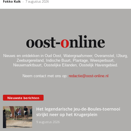
Fokko Kuik
-
7 augustus 2026
Nieuws en ontdekken in Oud Oost, Watergraafsmeer, Overamstel, IJburg,
Zeeburgereiland, Indische Buurt, Plantage, Weesperbuurt,
Nieuwmarktbuurt, Oostelijke Eilanden, Oostelijk Havengebied.
Neem contact met ons op:
redactie@oost-online.nl
Nieuwste berichten
Het legendarische Jeu-de-Boules-toernooi
strijkt neer op het Krugerplein
9 augustus 2026