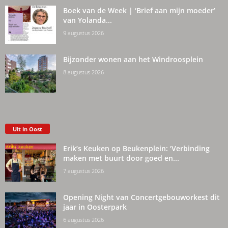
Boek van de Week | ‘Brief aan mijn moeder’
van Yolanda...
9 augustus 2026
Bijzonder wonen aan het Windroosplein
8 augustus 2026
Uit in Oost
Erik’s Keuken op Beukenplein: ‘Verbinding
maken met buurt door goed en...
7 augustus 2026
Opening Night van Concertgebouworkest dit
jaar in Oosterpark
6 augustus 2026