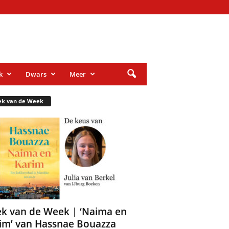
k
Dwars
Meer
ek van de Week
k van de Week | ‘Naima en
im’ van Hassnae Bouazza