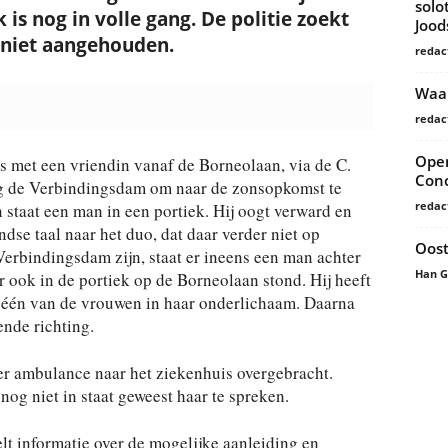
solo
s nog in volle gang. De politie zoekt
Joo
g niet aangehouden.
redac
Waar
redac
Open
es met een vriendin vanaf de Borneolaan, via de C.
Conc
ng de Verbindingsdam om naar de zonsopkomst te
redac
 staat een man in een portiek. Hij oogt verward en
ndse taal naar het duo, dat daar verder niet op
Oost
Verbindingsdam zijn, staat er ineens een man achter
Han 
 ook in de portiek op de Borneolaan stond. Hij heeft
t één van de vrouwen in haar onderlichaam. Daarna
ende richting.
per ambulance naar het ziekenhuis overgebracht.
nog niet in staat geweest haar te spreken.
lt informatie over de mogelijke aanleiding en