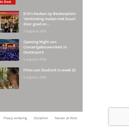
 in Oost
Erik’s Keuken op Beukenplein:
‘Verbinding maken met buurt
door goed en...
7 augustus 2026
Opening Night van
Concertgebouworkest in
Oosterpark
6 augustus 2026
Films van Studio/K in week 32
5 augustus 2026
Privacy verklaring
Disclaimer
Nieuws uit West