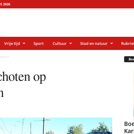
S 2026
Vrije tijd
Sport
Cultuur
Stad en natuur
Rubrie
ingsdam
Bo
choten op
m
Boe
Kar