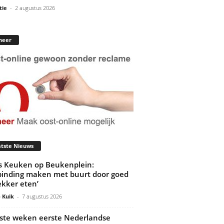
tie
-
2 augustus 2026
neer
tste Nieuws
’s Keuken op Beukenplein:
binding maken met buurt door goed
ekker eten’
 Kuik
-
7 augustus 2026
ste weken eerste Nederlandse