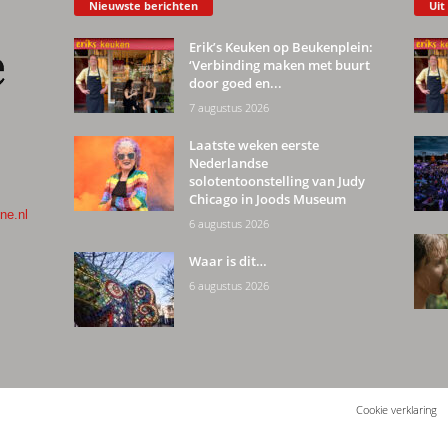
Nieuwste berichten
Uit
Erik’s Keuken op Beukenplein:
‘Verbinding maken met buurt
door goed en...
7 augustus 2026
Laatste weken eerste
Nederlandse
solotentoonstelling van Judy
Chicago in Joods Museum
ne.nl
6 augustus 2026
Waar is dit…
6 augustus 2026
Cookie verklaring