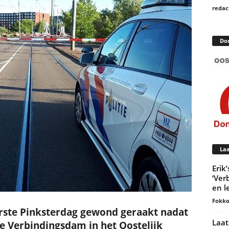
redac
Do
Laa
Erik
‘Ver
en l
Fokko
erste Pinksterdag gewond geraakt nadat
Laat
e Verbindingsdam in het Oostelijk