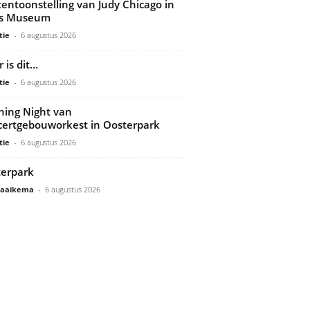
tentoonstelling van Judy Chicago in
ds Museum
tie
-
6 augustus 2026
 is dit…
tie
-
6 augustus 2026
ing Night van
ertgebouworkest in Oosterpark
tie
-
6 augustus 2026
erpark
Gaaikema
-
6 augustus 2026