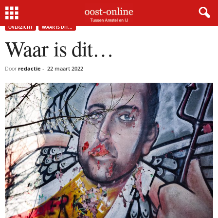
Home
Overzicht
Waar is dit…
OVERZICHT
WAAR IS DIT...
Waar is dit…
Door
redactie
-
22 maart 2022