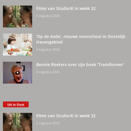
Films van Studio/K in week 32
5 augustus 2026
‘Op de Kade’, nieuwe voorschool in Oostelijk
Havengebied
4 augustus 2026
Bennie Roeters over zijn boek ‘Transformer’
4 augustus 2026
Uit in Oost
Films van Studio/K in week 32
5 augustus 2026