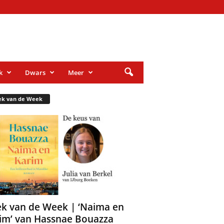
k
Dwars
Meer
ek van de Week
k van de Week | ‘Naima en
im’ van Hassnae Bouazza