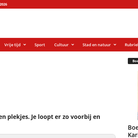
2026
Vrije tijd
Sport
Cultuur
Stad en natuur
Rubrie
Bo
n plekjes. Je loopt er zo voorbij en
Boe
Kar