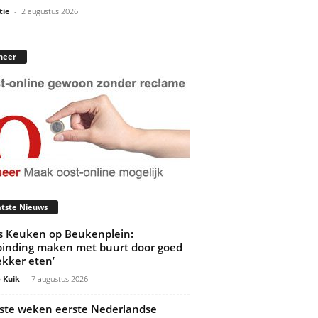
tie
-
2 augustus 2026
neer
tste Nieuws
’s Keuken op Beukenplein:
binding maken met buurt door goed
ekker eten’
 Kuik
-
7 augustus 2026
ste weken eerste Nederlandse