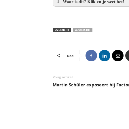
Waar is dit? Klik en je weet het!
OVERZICHT
WAAR IS DIT
Deel
Vorig artikel
Martin Schüler exposeert bij Factor