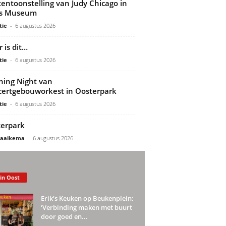
tentoonstelling van Judy Chicago in
ds Museum
tie
-
6 augustus 2026
 is dit…
tie
-
6 augustus 2026
ing Night van
ertgebouworkest in Oosterpark
tie
-
6 augustus 2026
erpark
Gaaikema
-
6 augustus 2026
 in Oost
Erik’s Keuken op Beukenplein:
‘Verbinding maken met buurt
door goed en...