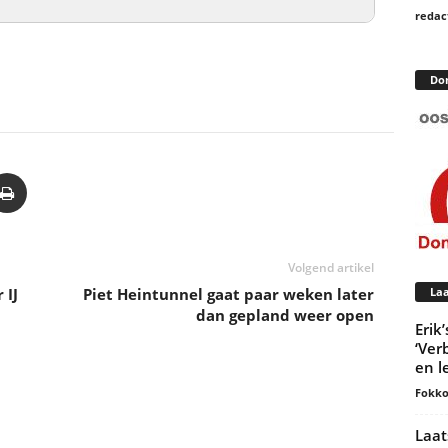
redac
Do
Volgend artikel
 IJ
Piet Heintunnel gaat paar weken later
Laa
dan gepland weer open
Erik
‘Ver
en l
Fokko
Laat