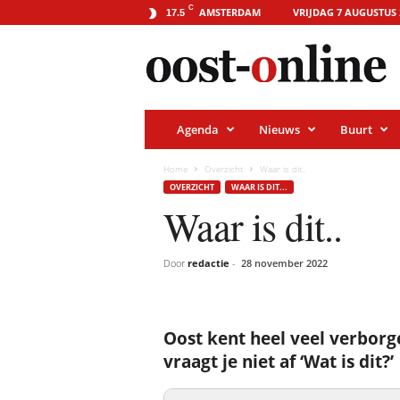
o
C
AMSTERDAM
VRIJDAG 7 AUGUSTUS 
17.5
o
s
t
-
o
n
l
i
Agenda
Nieuws
Buurt
n
e
.
Home
Overzicht
Waar is dit..
a
OVERZICHT
WAAR IS DIT...
m
s
Waar is dit..
t
e
r
Door
redactie
-
28 november 2022
d
a
m
Oost kent heel veel verborge
vraagt je niet af ‘Wat is dit?’