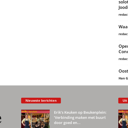
solo
Joo
redac
Waar
redac
Open
Conc
redac
Oost
Han 
Nieuwste berichten
Uit
Erik’s Keuken op Beukenplein:
‘Verbinding maken met buurt
door goed en...