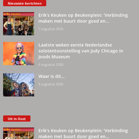
Nieuwste berichten
Erik’s Keuken op Beukenplein: ‘Verbinding
maken met buurt door goed en...
7 augustus 2026
Laatste weken eerste Nederlandse
solotentoonstelling van Judy Chicago in
Joods Museum
6 augustus 2026
Waar is dit…
6 augustus 2026
Uit in Oost
Erik’s Keuken op Beukenplein: ‘Verbinding
maken met buurt door goed en...