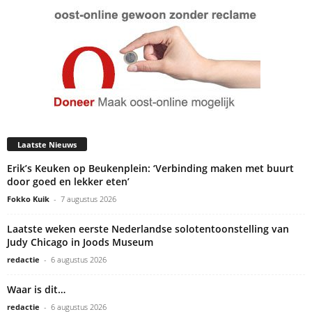
podcast
Laatste Nieuws
www.oostcast.nl/koloniaal-oud-oost
Erik’s Keuken op Beukenplein: ‘Verbinding maken met buurt
door goed en lekker eten’
Fokko Kuik
-
7 augustus 2026
Laatste weken eerste Nederlandse solotentoonstelling van
Judy Chicago in Joods Museum
redactie
-
6 augustus 2026
Waar is dit…
redactie
-
6 augustus 2026