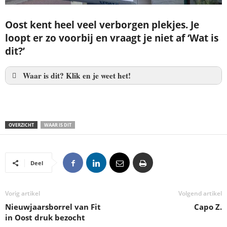
Oost kent heel veel verborgen plekjes. Je
loopt er zo voorbij en vraagt je niet af ‘Wat is
dit?’
Waar is dit? Klik en je weet het!
OVERZICHT
WAAR IS DIT
Deel
Vorig artikel
Volgend artikel
Nieuwjaarsborrel van Fit
Capo Z.
in Oost druk bezocht