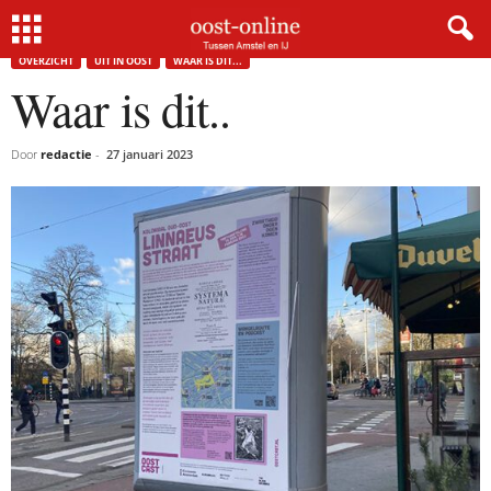
Home
Overzicht
Waar is dit..
OVERZICHT
UIT IN OOST
WAAR IS DIT...
Waar is dit..
Door
redactie
-
27 januari 2023