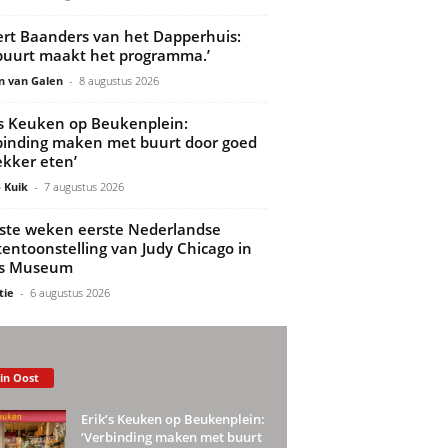
rt Baanders van het Dapperhuis:
buurt maakt het programma.’
n van Galen
-
8 augustus 2026
’s Keuken op Beukenplein:
binding maken met buurt door goed
ekker eten’
 Kuik
-
7 augustus 2026
ste weken eerste Nederlandse
tentoonstelling van Judy Chicago in
ds Museum
tie
-
6 augustus 2026
 in Oost
Erik’s Keuken op Beukenplein:
‘Verbinding maken met buurt