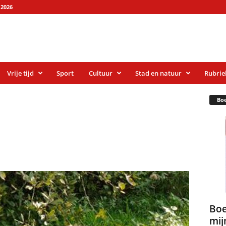
2026
Vrije tijd
Sport
Cultuur
Stad en natuur
Rubrie
Bo
Boe
mij