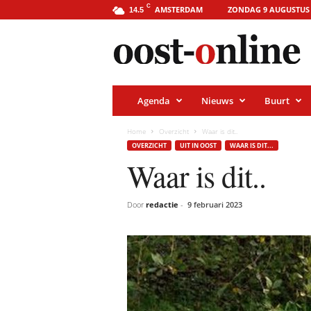
o
C
AMSTERDAM
ZONDAG 9 AUGUSTUS 
14.5
o
s
t
-
o
n
l
i
Agenda
Nieuws
Buurt
n
e
.
Home
Overzicht
Waar is dit..
a
OVERZICHT
UIT IN OOST
WAAR IS DIT...
m
s
Waar is dit..
t
e
r
Door
redactie
-
9 februari 2023
d
a
m