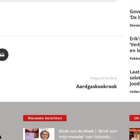
Gove
‘De 
Steve
Erik
‘Ver
en l
Fokko
Laat
solo
Volgend artikel
Joo
Aardgaskookrook
redac
Nieuwste berichten
Uit
Boek van de Week | ‘Brief aan
mijn moeder’ van Yolanda...