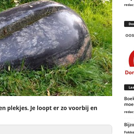
redac
Do
Laa
Boek
moed
n plekjes. Je loopt er zo voorbij en
redac
Bijz
Fokko