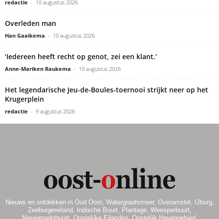
redactie
-
10 augustus 2026
Overleden man
Han Gaaikema
-
10 augustus 2026
‘Iedereen heeft recht op genot, zei een klant.’
Anne-Mariken Raukema
-
10 augustus 2026
Het legendarische Jeu-de-Boules-toernooi strijkt neer op het
Krugerplein
redactie
-
9 augustus 2026
Nieuws en ontdekken in Oud Oost, Watergraafsmeer, Overamstel, IJburg,
Zeeburgereiland, Indische Buurt, Plantage, Weesperbuurt,
Nieuwmarktbuurt, Oostelijke Eilanden, Oostelijk Havengebied.