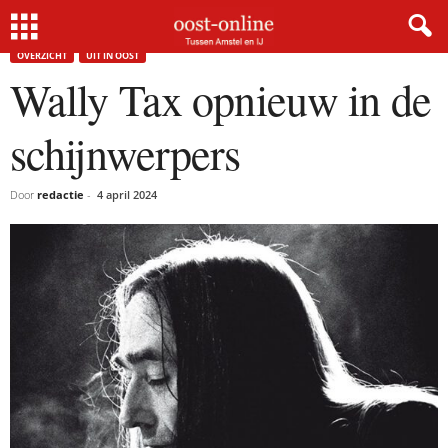
Home
Overzicht
Wally Tax opnieuw in de schijnwerpers
OVERZICHT
UIT IN OOST
Wally Tax opnieuw in de
schijnwerpers
Door
redactie
-
4 april 2024