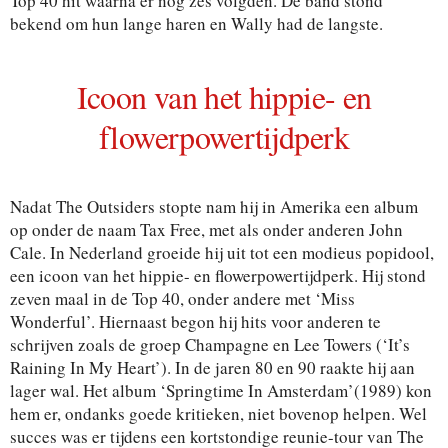
Top 40 hit waarna er nog zes volgden. De band stond
bekend om hun lange haren en Wally had de langste.
Icoon van het hippie- en
flowerpowertijdperk
Nadat The Outsiders stopte nam hij in Amerika een album
op onder de naam Tax Free, met als onder anderen John
Cale. In Nederland groeide hij uit tot een modieus popidool,
een icoon van het hippie- en flowerpowertijdperk. Hij stond
zeven maal in de Top 40, onder andere met ‘Miss
Wonderful’. Hiernaast begon hij hits voor anderen te
schrijven zoals de groep Champagne en Lee Towers (‘It’s
Raining In My Heart’). In de jaren 80 en 90 raakte hij aan
lager wal. Het album ‘Springtime In Amsterdam’(1989) kon
hem er, ondanks goede kritieken, niet bovenop helpen. Wel
succes was er tijdens een kortstondige reunie-tour van The