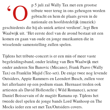
‘O
p 5 juli zal Wally Tax met een grootse
tribute weer terug in ons geheugen worden
gebracht en hem de plaats geven in de
nationale en hoofdstedelijk (muziek)
geschiedenis die hij als uniek artiest verdient’, legt Ben
Waalwijk uit. ‘Het eerste deel van de avond bestaat uit een
komen en gaan van oude en jonge muzikanten die in
wisselende samenstelling zullen spelen.
Tijdens het tribute-concert is er een min of meer vaste
begeleidingsband, onder leiding van Ben Waalwijk met
onder anderen Sin Banovic (Mecano), Frank Paavo (Wally
Tax) en Franklin Majid (Tee-set). De enige twee nog levende
Outsiders, Appie Rammers en Leendert Busch, zullen voor
het allerlaatst op een podium staan. Hiernaast treden ook
artiesten als David Hollestelle ( Wild Romance), acteur
Daniel Boissevain of de magiër Ramana op. Tijdens het
tweede deel spelen de jonge bands Lord Wanhoop en The
Mocks ieder een set met Tax/Outsiders covers.