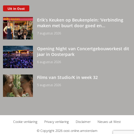
Uit in Oost
Erik’s Keuken op Beukenplein: ‘Verbinding
maken met buurt door goed en...
7 augustus 2026
Opening Night van Concertgebouworkest dit
jaar in Oosterpark
6 augustus 2026
Films van Studio/K in week 32
5 augustus 2026
Cookie verklaring
Privacy verklaring
Disclaimer
Nieuws uit West
© Copyright 2026 oost-online.amsterdam