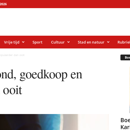
2026
Vrije tijd
Sport
Cultuur
Stad en natuur
Rubrie
pulairder dan ooit
Bo
nd, goedkoop en
 ooit
Boe
Kar