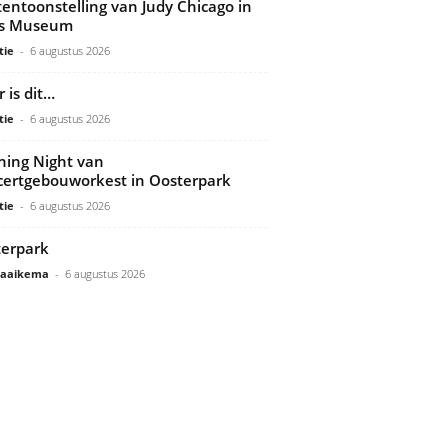
tentoonstelling van Judy Chicago in
ds Museum
tie
-
6 augustus 2026
 is dit…
tie
-
6 augustus 2026
ing Night van
ertgebouworkest in Oosterpark
tie
-
6 augustus 2026
erpark
Gaaikema
-
6 augustus 2026