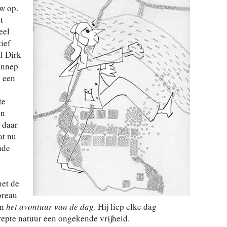
w op.
t
eel
ief
l Dirk
ennep
 een
te
en
 daar
at nu
nde
het de
oreau
n
het avontuur van de dag
. Hij liep elke dag
repte natuur een ongekende vrijheid.