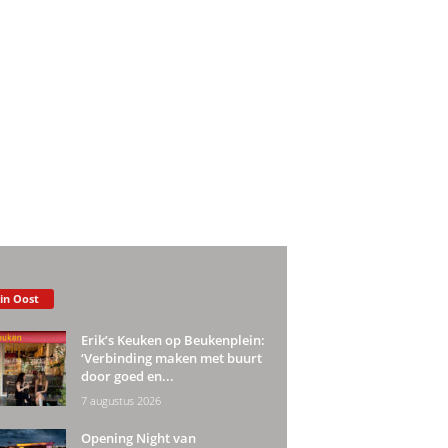
 in Oost
Erik’s Keuken op Beukenplein:
‘Verbinding maken met buurt
door goed en...
7 augustus 2026
Opening Night van