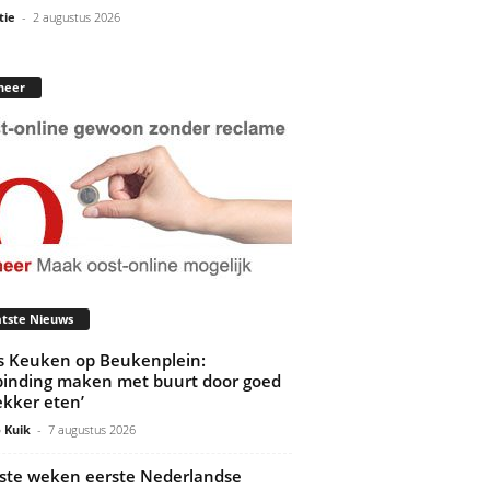
tie
-
2 augustus 2026
neer
tste Nieuws
’s Keuken op Beukenplein:
binding maken met buurt door goed
ekker eten’
 Kuik
-
7 augustus 2026
ste weken eerste Nederlandse