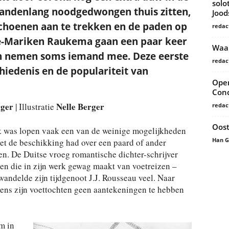
solo
andenlang noodgedwongen thuis zitten,
Joo
schoenen aan te trekken en de paden op
redac
ne-Mariken Raukema gaan een paar keer
Waar
en nemen soms iemand mee. Deze eerste
redac
hiedenis en de populariteit van
Open
Conc
rger
Nelle Berger
| Illustratie
redac
Oost
erk was lopen vaak een van de weinige mogelijkheden
Han 
niet de beschikking had over een paard of ander
gen. De Duitse vroeg romantische dichter-schrijver
en die in zijn werk gewag maakt van voetreizen –
 wandelde zijn tijdgenoot J.J. Rousseau veel. Naar
ijdens zijn voettochten geen aantekeningen te hebben
m in