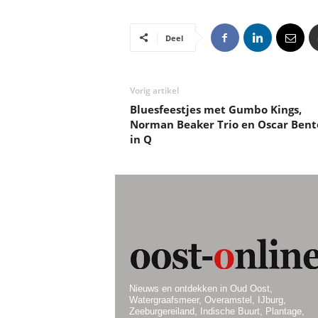
Deel
Vorig artikel
Bluesfeestjes met Gumbo Kings,
Norman Beaker Trio en Oscar Bent
in Q
Nieuws en ontdekken in Oud Oost,
Watergraafsmeer, Overamstel, IJburg,
Zeeburgereiland, Indische Buurt, Plantage,