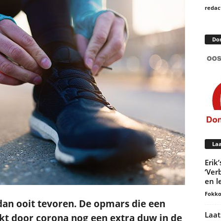
redac
Do
Laa
Erik
‘Ver
en l
Fokko
dan ooit tevoren. De opmars die een
Laat
ijkt door corona nog een extra duw in de