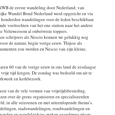
NWB de eerste wandeling door Nederland; van
jke Wandel Bond Nederland werd opgericht en via
iet honderden wandelingen voor de leden beschikbaar.
mde voettochten van het ene station naar het andere
de Veluwezoom al onbetwiste toppers.
 en schrijvers als Nescio kennen we gelukkig nog
voor de natuur, begin vorige eeuw. Thijsse als
numenten zou worden en Nescio van zijn kleine,
 jaren 60 van de vorige eeuw in ons land de zesdaagse
rije tijd kregen. De zondag was bedoeld om uit te
erkweek en kerkbezoek.
een van de vele vormen van vrijetijdsbesteding.
izen over de grens organiseren en specialiseerden
eld, in alle seizoenen en met uiteenlopende thema’s.
delingen, stadswandelingen, rondwandelingen en
tegronden en wandelgidsjes maken gaandeweg plaats