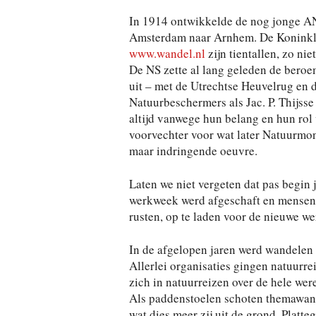
In 1914 ontwikkelde de nog jonge A
Amsterdam naar Arnhem. De Koninkli
www.wandel.nl
zijn tientallen, zo n
De NS zette al lang geleden de beroe
uit – met de Utrechtse Heuvelrug en 
Natuurbeschermers als Jac. P. Thijsse
altijd vanwege hun belang en hun rol 
voorvechter voor wat later Natuurmo
maar indringende oeuvre.
Laten we niet vergeten dat pas begin
werkweek werd afgeschaft en mensen v
rusten, op te laden voor de nieuwe w
In de afgelopen jaren werd wandelen 
Allerlei organisaties gingen natuurre
zich in natuurreizen over de hele wer
Als paddenstoelen schoten themawan
wat dies meer zij uit de grond. Plat