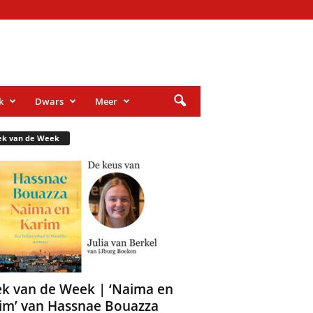
k
Dwars
Meer
ek van de Week
k van de Week | ‘Naima en
im’ van Hassnae Bouazza