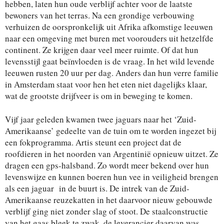
hebben, laten hun oude verblijf achter voor de laatste
bewoners van het terras. Na een grondige verbouwing
verhuizen de oorspronkelijk uit Afrika afkomstige leeuwen
naar een omgeving met buren met voorouders uit hetzelfde
continent. Ze krijgen daar veel meer ruimte. Of dat hun
levensstijl gaat beïnvloeden is de vraag. In het wild levende
leeuwen rusten 20 uur per dag. Anders dan hun verre familie
in Amsterdam staat voor hen het eten niet dagelijks klaar,
wat de grootste drijfveer is om in beweging te komen.
Vijf jaar geleden kwamen twee jaguars naar het ‘Zuid-
Amerikaanse’ gedeelte van de tuin om te worden ingezet bij
een fokprogramma. Artis steunt een project dat de
roofdieren in het noorden van Argentinië opnieuw uitzet. Ze
dragen een gps-halsband. Zo wordt meer bekend over hun
levenswijze en kunnen boeren hun vee in veiligheid brengen
als een jaguar in de buurt is. De intrek van de Zuid-
Amerikaanse reuzekatten in het daarvoor nieuw gebouwde
verblijf ging niet zonder slag of stoot. De staalconstructie
van het gaas bleek te zwak, de leverancier daarvan was