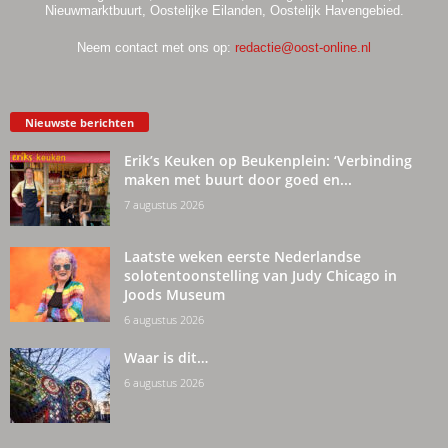
Nieuwmarktbuurt, Oostelijke Eilanden, Oostelijk Havengebied.
Neem contact met ons op:
redactie@oost-online.nl
Nieuwste berichten
Erik’s Keuken op Beukenplein: ‘Verbinding
maken met buurt door goed en...
7 augustus 2026
Laatste weken eerste Nederlandse
solotentoonstelling van Judy Chicago in
Joods Museum
6 augustus 2026
Waar is dit…
6 augustus 2026