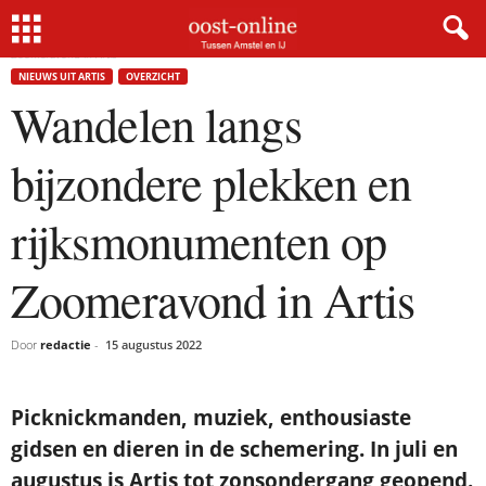
Home
Nieuws uit Artis
Wandelen langs bijzondere plekken en rijksmonumenten op
Zoomeravond in Artis
×
NIEUWS UIT ARTIS
OVERZICHT
Wandelen langs
Gratis NieuwsMail
bijzondere plekken en
VOORNAAM
rijksmonumenten op
E-MAIL
Zoomeravond in Artis
Door
redactie
-
15 augustus 2022
Postcode
Picknickmanden, muziek, enthousiaste
gidsen en dieren in de schemering. In juli en
Met de inschrijving accepteer ik de
privacyverklaring.
augustus is Artis tot zonsondergang geopend.