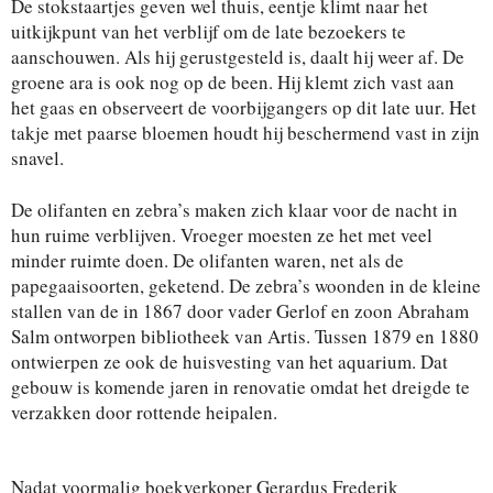
De stokstaartjes geven wel thuis, eentje klimt naar het
uitkijkpunt van het verblijf om de late bezoekers te
aanschouwen. Als hij gerustgesteld is, daalt hij weer af. De
groene ara is ook nog op de been. Hij klemt zich vast aan
het gaas en observeert de voorbijgangers op dit late uur. Het
takje met paarse bloemen houdt hij beschermend vast in zijn
snavel.
De olifanten en zebra’s maken zich klaar voor de nacht in
hun ruime verblijven. Vroeger moesten ze het met veel
minder ruimte doen. De olifanten waren, net als de
papegaaisoorten, geketend. De zebra’s woonden in de kleine
stallen van de in 1867 door vader Gerlof en zoon Abraham
Salm ontworpen bibliotheek van Artis. Tussen 1879 en 1880
ontwierpen ze ook de huisvesting van het aquarium. Dat
gebouw is komende jaren in renovatie omdat het dreigde te
verzakken door rottende heipalen.
Nadat voormalig boekverkoper Gerardus Frederik