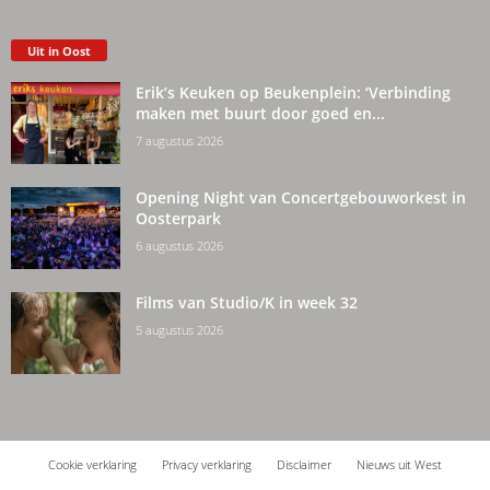
Uit in Oost
Erik’s Keuken op Beukenplein: ‘Verbinding
maken met buurt door goed en...
7 augustus 2026
Opening Night van Concertgebouworkest in
Oosterpark
6 augustus 2026
Films van Studio/K in week 32
5 augustus 2026
Cookie verklaring
Privacy verklaring
Disclaimer
Nieuws uit West