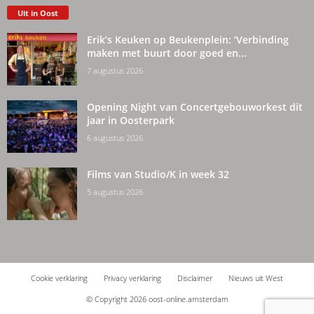
Uit in Oost
Erik’s Keuken op Beukenplein: ‘Verbinding
maken met buurt door goed en...
7 augustus 2026
Opening Night van Concertgebouworkest dit
jaar in Oosterpark
6 augustus 2026
Films van Studio/K in week 32
5 augustus 2026
Cookie verklaring
Privacy verklaring
Disclaimer
Nieuws uit West
© Copyright 2026 oost-online.amsterdam