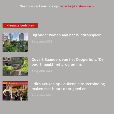
Neem contact met ons op:
redactie@oost-online.nl
Nieuwste berichten
Bijzonder wonen aan het Windroosplein
8 augustus 2026
Govert Baanders van het Dapperhuis: ‘De
buurt maakt het programma.’
8 augustus 2026
Erik’s Keuken op Beukenplein: ‘Verbinding
maken met buurt door goed en...
7 augustus 2026