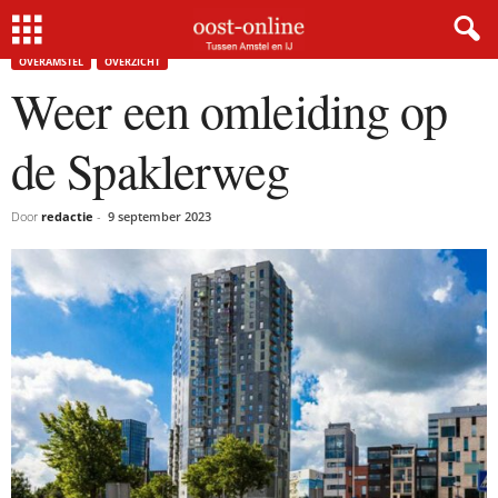
Home
Overamstel
Weer een omleiding op de Spaklerweg
OVERAMSTEL
OVERZICHT
Weer een omleiding op
de Spaklerweg
Door
redactie
-
9 september 2023