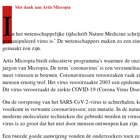
Met dank aan Artis Micropia
I
n het wetenschappelijke tijdschrift Nature Medicine schr
gemanipuleerd virus is.’ De wetenschappers maken zo een ein
gemaakt zou zijn.
Artis Micropia biedt educatieve programma’s waarmee de onzi
jargon van Micropia. De term ‘coronavirus’ is een verzamelnaam
meer virussen te bouwen. Coronavirussen veroorzaken vaak zi
mensen ernstig trof. Het virus veroorzaakte 2003 een epidem
Dit virus veroorzaakt de ziekte COVID-19 (Corona Virus Dise
Om de oorsprong van het SARS-CoV-2-virus te achterhalen, ke
voorkomt in verwante coronavirussen; een mutatie. In de natuur
moderne moleculaire technieken die gebruikt worden in viruso
virus is zo groot dat het niet door mensen ontworpen kan zijn.
Een tweede goede aanwijzing vonden de onderzoekers toen ze k