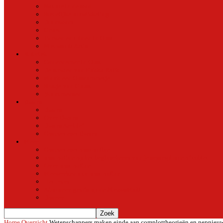
Natuur in de stad
Stedelijke ontwikkeling
Duurzaam
Groen
Parken en tuinen in Oost
Nieuws uit Artis
Rubriek
Ondernemer in Oost
De straten van Fokko Kuik
Maak een Oostommetje
Shotje van Goost
Buurtmensen
Dwars
Dwars
Over Dwars
Dwars Archief
Contact met Dwars
Meer
Contact met oost-online
oost-online op het beginscherm van je smartphone of tablet
Over oost-online
Meewerken aan oost-online
Het team
Abonneer gratis op de NieuwsMail
Doneer
Home
Overzicht
Wetenschappers maken einde aan complottheorieën en nepnieuw