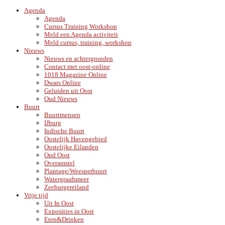
Agenda
Agenda
Cursus Training Workshop
Meld een Agenda activiteit
Meld cursus, training, workshop
Nieuws
Nieuws en achtergronden
Contact met oost-online
1018 Magazine Online
Dwars Online
Geluiden uit Oost
Oud Nieuws
Buurt
Buurtmensen
IJburg
Indische Buurt
Oostelijk Havengebied
Oostelijke Eilanden
Oud Oost
Overamstel
Plantage/Weesperbuurt
Watergraafsmeer
Zeeburgereiland
Vrije tijd
Uit In Oost
Exposities in Oost
Eten&Drinken