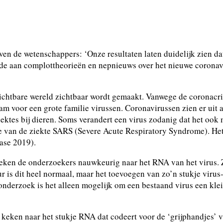
ijven de wetenschappers: ‘Onze resultaten laten duidelijk zien
de aan complottheorieën en nepnieuws over het nieuwe coronavi
chtbare wereld zichtbaar wordt gemaakt. Vanwege de coronacris
 voor een grote familie virussen. Coronavirussen zien er uit al
ektes bij dieren. Soms verandert een virus zodanig dat het oo
ie van de ziekte SARS (Severe Acute Respiratory Syndrome). H
ase 2019).
ken de onderzoekers nauwkeurig naar het RNA van het virus. Z
 is dit heel normaal, maar het toevoegen van zo’n stukje virus-
nderzoek is het alleen mogelijk om een bestaand virus een kle
eken naar het stukje RNA dat codeert voor de ‘grijphandjes’ va