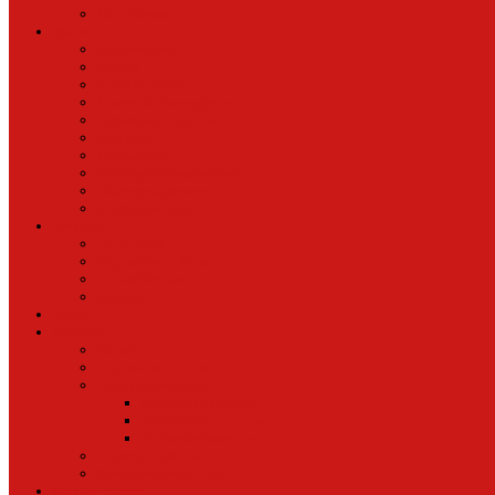
Oud Nieuws
Buurt
Buurtmensen
IJburg
Indische Buurt
Oostelijk Havengebied
Oostelijke Eilanden
Oud Oost
Overamstel
Plantage/Weesperbuurt
Watergraafsmeer
Zeeburgereiland
Vrije tijd
Uit In Oost
Exposities in Oost
Eten&Drinken
Agenda
Sport
Cultuur
Kunst
Exposities in Oost
Lezen en schrijven
Schrijvers spreken
Schrijvers over oost
De boekenkast van
BoekvandeWeek
Creatieven van Oost
Stad en natuur