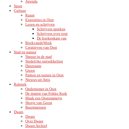
Agenda
Sport
Cultuur
Kunst
Exposities in Oost
Lezen en schrijven
Schrijvers spreken
Schrijvers over oost
De boekenkast van
BoekvandeWeek
Creatieven van Oost
Stad en natuur
Natuur in de stad
Stedelijke ontwikkeling
Duurzaam
Groen
Parken en tuinen in Oost
Nieuws uit Artis
Rubriek
Ondernemer in Oost
De straten van Fokko Kuik
Maak een Oostommetje
Shotje van Goost
Buurtmensen
Dwars
Dwars
Over Dwars
Dwars Archief