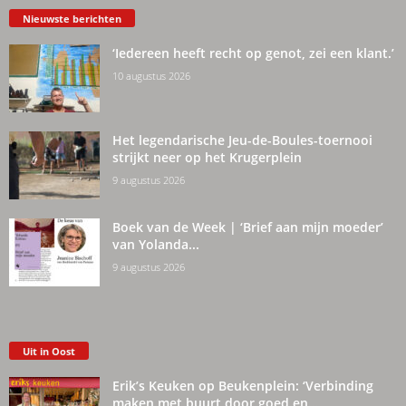
Nieuwste berichten
‘Iedereen heeft recht op genot, zei een klant.’
10 augustus 2026
Het legendarische Jeu-de-Boules-toernooi
strijkt neer op het Krugerplein
9 augustus 2026
Boek van de Week | ‘Brief aan mijn moeder’
van Yolanda...
9 augustus 2026
Uit in Oost
Erik’s Keuken op Beukenplein: ‘Verbinding
maken met buurt door goed en...