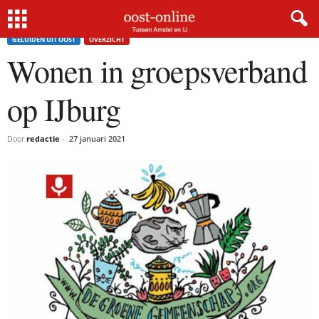
Home
Geluiden uit Oost
Wonen in groepsverband op IJburg
GELUIDEN UIT OOST
OVERZICHT
Wonen in groepsverband
op IJburg
Door
redactie
-
27 januari 2021