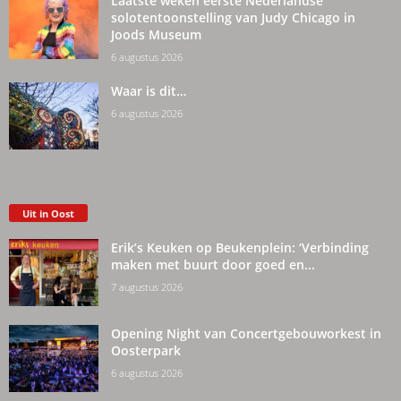
Laatste weken eerste Nederlandse
solotentoonstelling van Judy Chicago in
Joods Museum
6 augustus 2026
Waar is dit…
6 augustus 2026
Uit in Oost
Erik’s Keuken op Beukenplein: ‘Verbinding
maken met buurt door goed en...
7 augustus 2026
Opening Night van Concertgebouworkest in
Oosterpark
6 augustus 2026