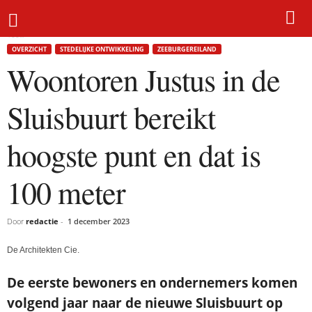
Home
Overzicht
Woontoren Justus in de Sluisbuurt bereikt hoogste punt en dat is
100...
OVERZICHT
STEDELIJKE ONTWIKKELING
ZEEBURGEREILAND
Woontoren Justus in de
Sluisbuurt bereikt
hoogste punt en dat is
100 meter
Door
redactie
-
1 december 2023
De Architekten Cie.
De eerste bewoners en ondernemers komen
volgend jaar naar de nieuwe Sluisbuurt op