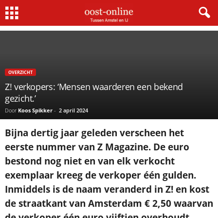
Home
Overzicht
Z! verkopers: ‘Mensen waarderen een bekend gezicht.’
OVERZICHT
Z! verkopers: ‘Mensen waarderen een bekend
gezicht.’
Door
Koos Spikker
-
2 april 2024
Bijna dertig jaar geleden verscheen het
eerste nummer van Z Magazine. De euro
bestond nog niet en van elk verkocht
exemplaar kreeg de verkoper één gulden.
Inmiddels is de naam veranderd in Z! en kost
de straatkant van Amsterdam € 2,50 waarvan
de verkoper één euro vijftien overhoudt.