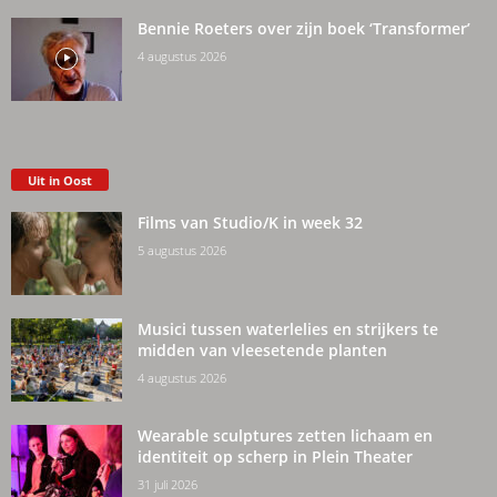
Bennie Roeters over zijn boek ‘Transformer’
4 augustus 2026
Uit in Oost
Films van Studio/K in week 32
5 augustus 2026
Musici tussen waterlelies en strijkers te
midden van vleesetende planten
4 augustus 2026
Wearable sculptures zetten lichaam en
identiteit op scherp in Plein Theater
31 juli 2026