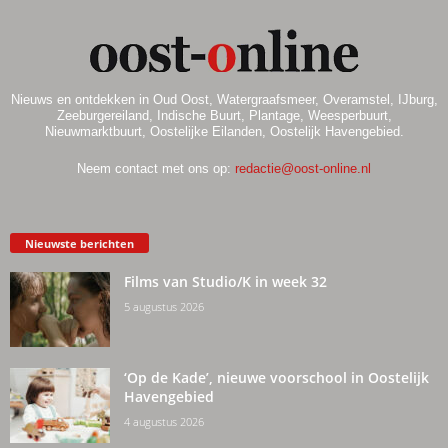
Nieuws en ontdekken in Oud Oost, Watergraafsmeer, Overamstel, IJburg,
Zeeburgereiland, Indische Buurt, Plantage, Weesperbuurt,
Nieuwmarktbuurt, Oostelijke Eilanden, Oostelijk Havengebied.
Neem contact met ons op:
redactie@oost-online.nl
Nieuwste berichten
Films van Studio/K in week 32
5 augustus 2026
‘Op de Kade’, nieuwe voorschool in Oostelijk
Havengebied
4 augustus 2026