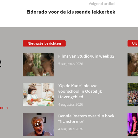
Volgend artikel
Eldorado voor de klussende lekkerbek
Nieuwste berichten
Uit
Films van Studio/K in week 32
5 augustus 2026
‘Op de Kade’, nieuwe
voorschool in Oostelijk
Havengebied
4 augustus 2026
ne.nl
Bennie Roeters over zijn boek
‘Transformer’
4 augustus 2026