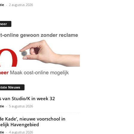
tie
-
2 augustus 2026
neer
tste Nieuws
s van Studio/K in week 32
tie
-
5 augustus 2026
de Kade’, nieuwe voorschool in
elijk Havengebied
tie
-
4 augustus 2026