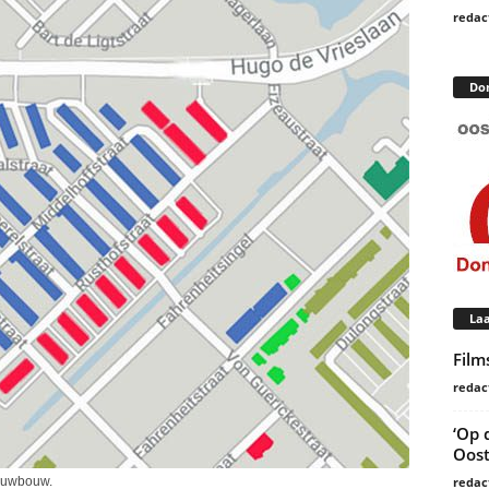
redac
Do
Laa
Film
redac
‘Op 
Oost
redac
euwbouw.