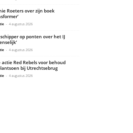
ie Roeters over zijn boek
nsformer’
tie
-
4 augustus 2026
 schipper op ponten over het IJ
nselijk’
tie
-
4 augustus 2026
le actie Red Rebels voor behoud
lantsoen bij Utrechtsebrug
tie
-
4 augustus 2026