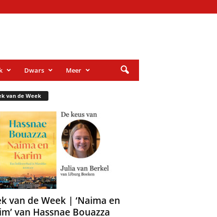
k
Dwars
Meer
ek van de Week
k van de Week | ‘Naima en
im’ van Hassnae Bouazza