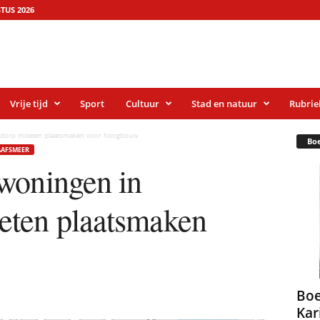
TUS 2026
Vrije tijd
Sport
Cultuur
Stad en natuur
Rubrie
ldorp moeten plaatsmaken voor hoogbouw
Bo
AFSMEER
woningen in
eten plaatsmaken
Boe
Kar