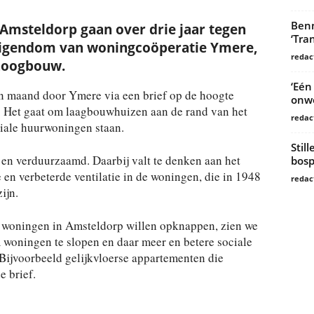
Benn
Amsteldorp gaan over drie jaar tegen
‘Tra
n eigendom van woningcoöperatie Ymere,
redac
hoogbouw.
‘Eén
en maand door Ymere via een brief op de hoogte
onwe
. Het gaat om laagbouwhuizen aan de rand van het
redac
ciale huurwoningen staan.
Stil
en verduurzaamd. Daarbij valt te denken aan het
bosp
e en verbeterde ventilatie in de woningen, die in 1948
redac
ijn.
e woningen in Amsteldorp willen opknappen, zien we
woningen te slopen en daar meer en betere sociale
Bijvoorbeeld gelijkvloerse appartementen die
e brief.