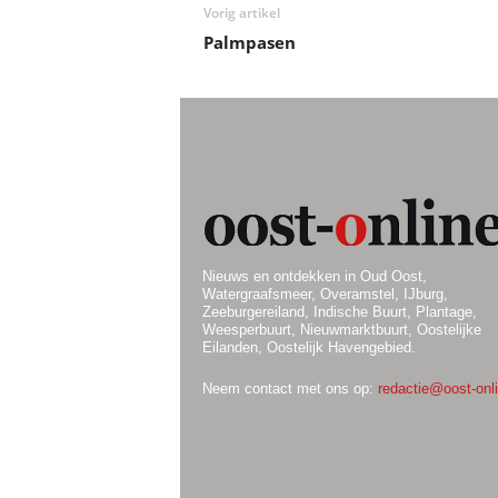
Vorig artikel
Palmpasen
Nieuws en ontdekken in Oud Oost,
Watergraafsmeer, Overamstel, IJburg,
Zeeburgereiland, Indische Buurt, Plantage,
Weesperbuurt, Nieuwmarktbuurt, Oostelijke
Eilanden, Oostelijk Havengebied.
Neem contact met ons op:
redactie@oost-onli