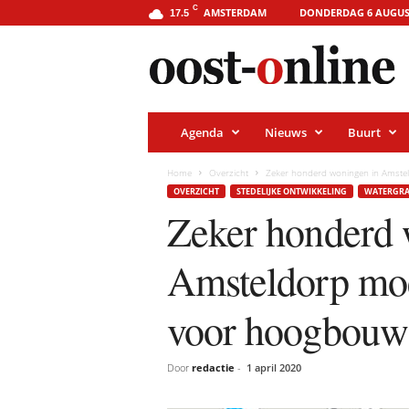
o
C
AMSTERDAM
DONDERDAG 6 AUGUS
17.5
o
s
t
-
o
n
l
i
Agenda
Nieuws
Buurt
n
e
.
Home
Overzicht
Zeker honderd woningen in Amste
a
OVERZICHT
STEDELIJKE ONTWIKKELING
WATERGRA
m
s
Zeker honderd 
t
e
r
Amsteldorp mo
d
a
m
voor hoogbouw
Door
redactie
-
1 april 2020