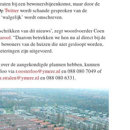
aten bij een bewonersbijeenkomst, maar door de
 Op
Twitter
wordt schande gesproken van de
en ‘walgelijk’ wordt omschreven.
schrikken van dit nieuws’, zegt woordvoerder Coen
arool
. “Daarom betrekken we hen nu al direct bij de
e bewoners van de huizen die niet gesloopt worden,
eteringen zijn uitgevoerd.
 over de aangekondigde plannen hebben, kunnen
rloo via
r.oosterloo@ymere.nl
en 088 080 7049 of
n.stralen@ymere.nl
en 088 080 6331.