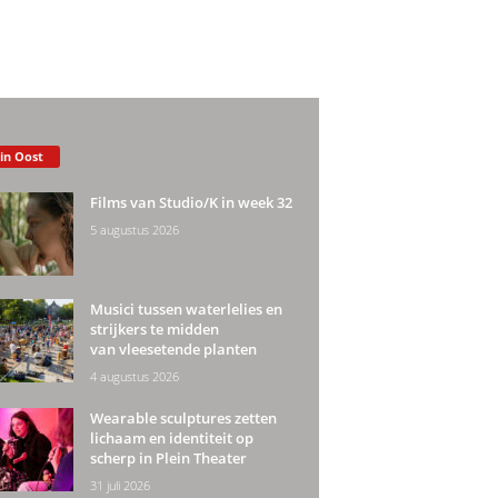
 in Oost
Films van Studio/K in week 32
5 augustus 2026
Musici tussen waterlelies en
strijkers te midden
van vleesetende planten
4 augustus 2026
Wearable sculptures zetten
lichaam en identiteit op
scherp in Plein Theater
31 juli 2026