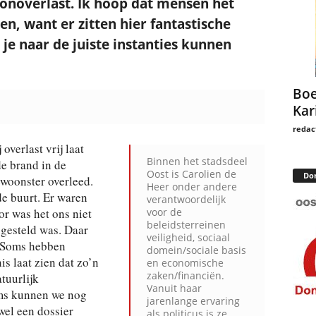
onoverlast. Ik hoop dat mensen het
en, want er zitten hier fantastische
je naar de juiste instanties kunnen
Boe
Kar
redac
overlast vrij laat
Binnen het stadsdeel
de brand in de
Oost is Carolien de
Do
ewoonster overleed.
Heer onder andere
e buurt. Er waren
verantwoordelijk
r was het ons niet
voor de
beleidsterreinen
 gesteld was. Daar
veiligheid, sociaal
. Soms hebben
domein/sociale basis
s laat zien dat zo’n
en economische
zaken/financiën.
atuurlijk
Vanuit haar
oms kunnen we nog
jarenlange ervaring
wel een dossier
als politicus is ze