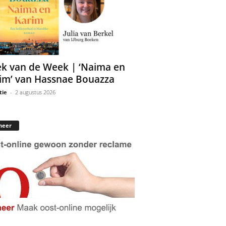
k van de Week | ‘Naima en
im’ van Hassnae Bouazza
tie
-
2 augustus 2026
neer