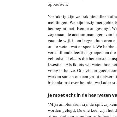
opbouwen.’
‘Gelukkig zijn we ook niet alleen afh
meldingen. We zijn bezig met gebied
het begint met ‘Ken je omgeving’. W
zogenaamde accountmanagers van het
gaan de wijk in en leggen hun oren en
om te weten wat er speelt. We hebben
verschillende leeftijdsgroepen en die 
gebiedsmakelaars die het eerste aans
kwesties. Als ik iets wil weten hoe he
vraag ik het ze. Ook zijn er goede c
werken samen om een groot netwerk t
bijeenkomst over het nieuwe kader soc
Je moet echt in de haarvaten va
‘Mijn ambtenaren zijn de spil, zij ke
worden gelegd. De ene keer zijn het d
of iemand van jeugd en veiligheid. Je