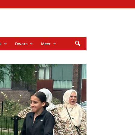
k
Dwars
Meer