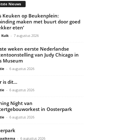
tste Nieuws
’s Keuken op Beukenplein:
binding maken met buurt door goed
ekker eten’
 Kuik
-
7 augustus 2026
ste weken eerste Nederlandse
tentoonstelling van Judy Chicago in
ds Museum
tie
-
6 augustus 2026
 is dit…
tie
-
6 augustus 2026
ing Night van
ertgebouworkest in Oosterpark
tie
-
6 augustus 2026
erpark
Gaaikema
-
6 augustus 2026