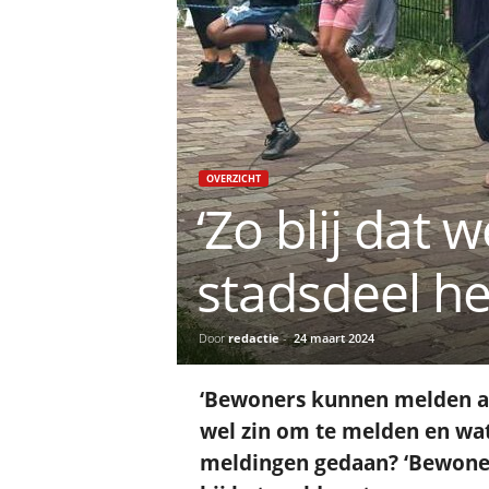
OVERZICHT
‘Zo blij dat 
stadsdeel he
Door
redactie
-
24 maart 2024
‘Bewoners kunnen melden als
wel zin om te melden en wa
meldingen gedaan? ‘Bewone