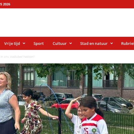
S 2026
Vrije tijd
Sport
Cultuur
Stad en natuur
Rubrie
s in ons stadsdeel hebben!’