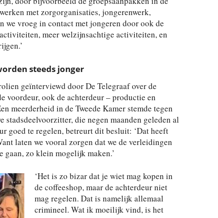
zijn, door bijvoorbeeld de groepsaanpakken in de
werken met zorgorganisaties, jongerenwerk,
n we vroeg in contact met jongeren door ook de
activiteiten, meer welzijnsachtige activiteiten, en
ijgen.’
worden steeds jonger
rolien geïnterviewd door De Telegraaf over de
de voordeur, ook de achterdeur – productie en
n. Een meerderheid in de Tweede Kamer stemde tegen
De stadsdeelvoorzitter, die negen maanden geleden al
r goed te regelen, betreurt dit besluit: ‘Dat heeft
Want laten we vooral zorgen dat we de verleidingen
te gaan, zo klein mogelijk maken.’
‘Het is zo bizar dat je wiet mag kopen in
de coffeeshop, maar de achterdeur niet
mag regelen. Dat is namelijk allemaal
crimineel. Wat ik moeilijk vind, is het