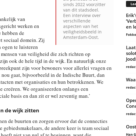
Laa
sinds 2022 voorzitter
van dit stadsdeel.
Erik
Een interview over
ankelijk van
‘Ver
verschillende
sgericht werken en
aspecten van het
en l
veiligheidsbeeld in
e hebben de
Fokko
Amsterdam-Oost.
 sociaal domein. Zij
 ogen te luisteren
Laat
solo
 mensen van veiligheid die zich richten op
Joo
zijn ook de hele tijd in de wijk. En natuurlijk onze
redac
preekpunt zijn voor bewoners voor allerlei vragen en
t nou gaat, bijvoorbeeld in de Indische Buurt, dan
Waar
ontacten met organisaties en hun betrokkenen. We
redac
e creëren. We organiseerden onlangs een
iale basis en dan zit er wel zeventig man.’
Open
Conc
n de wijk zitten
redac
nnen de buurten en zorgen ervoor dat de connecties
Oost
e gebiedsmakelaars, de andere keer is team sociaal
 hoeft niet van nul af te beginnen, want die
Han 