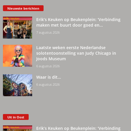
Nieuwste berichten
Erik’s Keuken op Beukenplein: ‘Verbinding
maken met buurt door goed en...
7 augustus 2026
Laatste weken eerste Nederlandse
solotentoonstelling van Judy Chicago in
Joods Museum
6 augustus 2026
Waar is dit…
6 augustus 2026
Uit in Oost
Erik’s Keuken op Beukenplein: ‘Verbinding