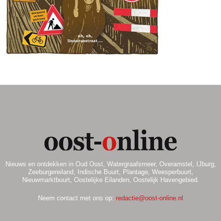
.
Nieuws en ontdekken in Oud Oost, Watergraafsmeer, Overamstel, IJburg,
Zeeburgereiland, Indische Buurt, Plantage, Weesperbuurt,
Nieuwmarktbuurt, Oostelijke Eilanden, Oostelijk Havengebied.
Neem contact met ons op:
redactie@oost-online.nl