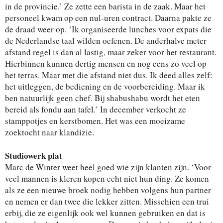
in de provincie.’ Ze zette een barista in de zaak. Maar het
personeel kwam op een nul-uren contract. Daarna pakte ze
de draad weer op. ‘Ik organiseerde lunches voor expats die
de Nederlandse taal wilden oefenen. De anderhalve meter
afstand regel is dan al lastig, maar zeker voor het restaurant.
Hierbinnen kunnen dertig mensen en nog eens zo veel op
het terras. Maar met die afstand niet dus. Ik deed alles zelf:
het uitleggen, de bediening en de voorbereiding. Maar ik
ben natuurlijk geen chef. Bij shabushabu wordt het eten
bereid als fondu aan tafel.’ In december verkocht ze
stamppotjes en kerstbomen. Het was een moeizame
zoektocht naar klandizie.
Studiowerk plat
Marc de Winter weet heel goed wie zijn klanten zijn. ‘Voor
veel mannen is kleren kopen echt niet hun ding. Ze komen
als ze een nieuwe broek nodig hebben volgens hun partner
en nemen er dan twee die lekker zitten. Misschien een trui
erbij, die ze eigenlijk ook wel kunnen gebruiken en dat is