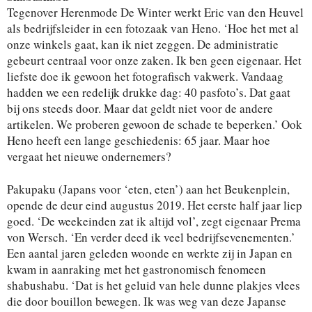
Tegenover Herenmode De Winter werkt Eric van den Heuvel
als bedrijfsleider in een fotozaak van Heno. ‘Hoe het met al
onze winkels gaat, kan ik niet zeggen. De administratie
gebeurt centraal voor onze zaken. Ik ben geen eigenaar. Het
liefste doe ik gewoon het fotografisch vakwerk. Vandaag
hadden we een redelijk drukke dag: 40 pasfoto’s. Dat gaat
bij ons steeds door. Maar dat geldt niet voor de andere
artikelen. We proberen gewoon de schade te beperken.’ Ook
Heno heeft een lange geschiedenis: 65 jaar. Maar hoe
vergaat het nieuwe ondernemers?
Pakupaku (Japans voor ‘eten, eten’) aan het Beukenplein,
opende de deur eind augustus 2019. Het eerste half jaar liep
goed. ‘De weekeinden zat ik altijd vol’, zegt eigenaar Prema
von Wersch. ‘En verder deed ik veel bedrijfsevenementen.’
Een aantal jaren geleden woonde en werkte zij in Japan en
kwam in aanraking met het gastronomisch fenomeen
shabushabu. ‘Dat is het geluid van hele dunne plakjes vlees
die door bouillon bewegen. Ik was weg van deze Japanse