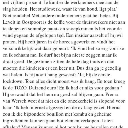
net vijftien procent. Je kunt er de werknemers mee aan de
slag houden. Het studiowerk, waar ik van houd, ligt plat.’
Niet rendabel Met andere ondernemers gaat het beter. Bij
Levelt in Oostpoort is de koffie voor de thuiswerkers niet aan
te slepen en sommige patat- en snoepkramen is het voor de
wind gegaan de afgelopen tijd. Een insider aarzelt of hij wil
praten. Hij heeft jaren in de horeca gewerkt en vindt het
verschrikkelijk wat daar gebeurt: ‘Ik vind het zo erg voor ze
en ik schaam me. Ik durf het bijna niet te zeggen maar ik
draai goed. De gezinnen zitten de hele dag thuis en dan
moeten die kinderen er een keer uit. Dus dan ga je gezellig
wat halen. Is hij nooit bang geweest? ‘Ja, bij de eerste
lockdown. Toen alles dicht moest was ik bang. En toen kreeg
ik de TOZO. Duizend euro! En ik had er niks voor gedaan!’
Hij verwacht dat het hem nu goed zal blijven gaan. Prema
van Wersch weet dat niet en die onzekerheid is slopend voor
haar. ‘Ik heb internet afgezegd en de cv laag gezet. Hierna
zou ik die bijzondere bouillon met kombu en geheime
ingrediënten kunnen gaan bottelen en verkopen. Laten
afhalen? Mensen kunnen al hot pots bij me bestellen met de