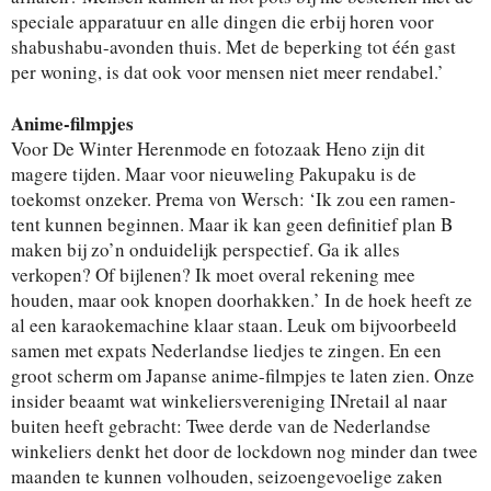
speciale apparatuur en alle dingen die erbij horen voor
shabushabu-avonden thuis. Met de beperking tot één gast
per woning, is dat ook voor mensen niet meer rendabel.’
Anime-filmpjes
Voor De Winter Herenmode en fotozaak Heno zijn dit
magere tijden. Maar voor nieuweling Pakupaku is de
toekomst onzeker. Prema von Wersch: ‘Ik zou een ramen-
tent kunnen beginnen. Maar ik kan geen definitief plan B
maken bij zo’n onduidelijk perspectief. Ga ik alles
verkopen? Of bijlenen? Ik moet overal rekening mee
houden, maar ook knopen doorhakken.’ In de hoek heeft ze
al een karaokemachine klaar staan. Leuk om bijvoorbeeld
samen met expats Nederlandse liedjes te zingen. En een
groot scherm om Japanse anime-filmpjes te laten zien. Onze
insider beaamt wat winkeliersvereniging INretail al naar
buiten heeft gebracht: Twee derde van de Nederlandse
winkeliers denkt het door de lockdown nog minder dan twee
maanden te kunnen volhouden, seizoengevoelige zaken