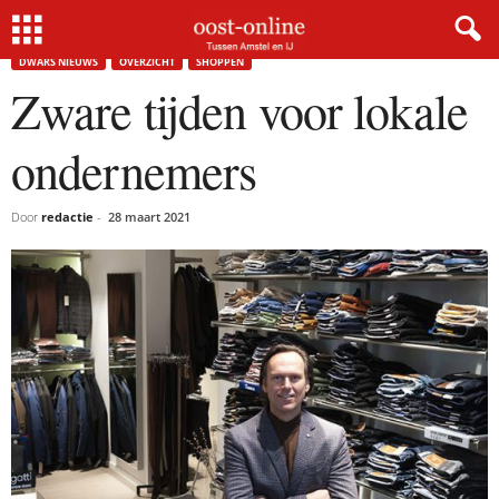
Home
Dwars nieuws
Zware tijden voor lokale ondernemers
×
DWARS NIEUWS
OVERZICHT
SHOPPEN
Zware tijden voor lokale
Gratis NieuwsMail
ondernemers
VOORNAAM
Door
redactie
-
28 maart 2021
E-MAIL
Postcode
Met de inschrijving accepteer ik de
privacyverklaring.