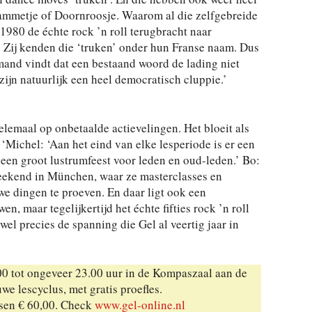
mmetje of Doornroosje. Waarom al die zelfgebreide
1980 de échte rock ’n roll terugbracht naar
. Zij kenden die ‘truken’ onder hun Franse naam. Dus
mand vindt dat een bestaand woord de lading niet
zijn natuurlijk een heel democratisch cluppie.’
helemaal op onbetaalde actievelingen. Het bloeit als
 ‘Michel: ‘Aan het eind van elke lesperiode is er een
een groot lustrumfeest voor leden en oud-leden.’ Bo:
weekend in München, waar ze masterclasses en
e dingen te proeven. En daar ligt ook een
n, maar tegelijkertijd het échte fifties rock ’n roll
wel precies de spanning die Gel al veertig jaar in
00 tot ongeveer 23.00 uur in de Kompaszaal aan de
e lescyclus, met gratis proefles.
ssen € 60,00. Check
www.gel-online.nl