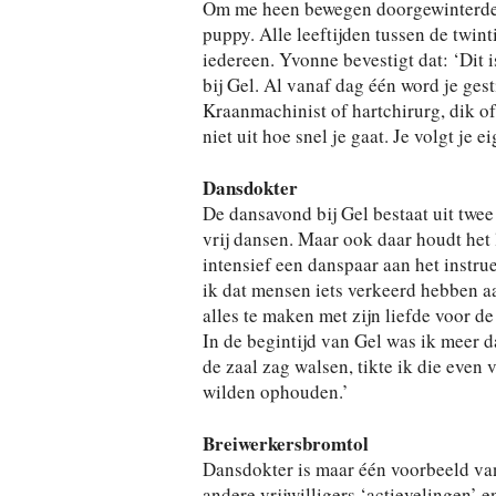
Om me heen bewegen doorgewinterde 
puppy. Alle leeftijden tussen de twint
iedereen. Yvonne bevestigt dat: ‘Dit 
bij Gel. Al vanaf dag één word je ges
Kraanmachinist of hartchirurg, dik of
niet uit hoe snel je gaat. Je volgt je e
Dansdokter
De dansavond bij Gel bestaat uit twee 
vrij dansen. Maar ook daar houdt het 
intensief een danspaar aan het instrue
ik dat mensen iets verkeerd hebben aa
alles te maken met zijn liefde voor de
In de begintijd van Gel was ik meer d
de zaal zag walsen, tikte ik die even
wilden ophouden.’
Breiwerkersbromtol
Dansdokter is maar één voorbeeld van
andere vrijwilligers ‘actievelingen’ 