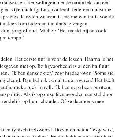
dansers en nieuwelingen met de motoriek van een
ig en vijfentachtig. En opvallend: iedereen danst met
is precies de reden waarom ik me meteen thuis voelde
timuleerd om iedereen ten dans te vragen.
 dun, jong of oud. Michel: ‘Het maakt bij ons ook
igen tempo.’
delen. Het eerste uur is voor de lessen. Daarna is het
lesgeven niet op. Bo bijvoorbeeld is al een half uur
ren. ‘Ik ben dansdokter,’ zegt hij daarover. ‘Soms zie
ngeleerd. Dan help ik ze dat te corrigeren.’ Het heeft
 authentieke rock ’n roll. ‘Ik ben nogal een puritein.
anspolitie. Als ik op onze feestavonden een stel door
 vriendelijk op hun schouder. Of ze daar eens mee
 een typisch Gel-woord. Docenten heten ‘lesgevers’,
en dance moves ‘truken’. En die hebben ook weer heel