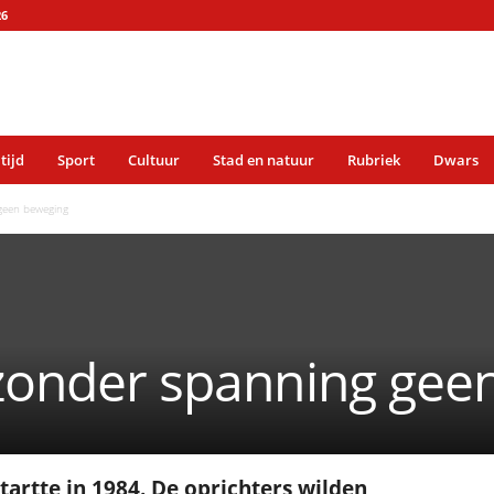
26
 tijd
Sport
Cultuur
Stad en natuur
Rubriek
Dwars
 geen beweging
: zonder spanning ge
.
startte in 1984. De oprichters wilden
.