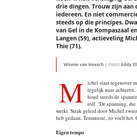
drie dingen. Trouw zijn aan 
iedereen. En niet commerciee
steeds op die principes. Dw
van Gel in de Kompaszaal en
Langen (59), actieveling Mic
Thie (71).
Winnie van Heesch
| Foto’s
Eddy El
M
ichel staat tegenover m
tegelijk naar achteren,
houd steeds de spanning
roll. ‘De spanning, di
werkt. Strak geleid door Michel zwier 
heb gedaan. Tenminste, zo voelt het. G
Eigen tempo