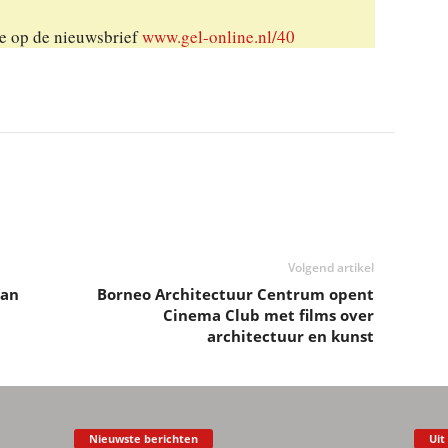
je op de nieuwsbrief
www.gel-online.nl/40
Volgend artikel
van
Borneo Architectuur Centrum opent
Cinema Club met films over
architectuur en kunst
Nieuwste berichten
Uit