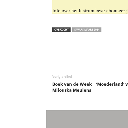
Info over het lustrumfeest: abonneer 
OVERZICHT
DWARS MAART 2024
Deel
Vorig artikel
Boek van de Week | ‘Moederland’ 
Milouska Meulens