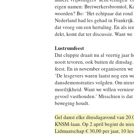
eigen namen: Breiwerkersbromtol, Ka
woorden? Bo: ‘Het echtpaar dat rond 
Nederland had les gehad in Frankrijk
dat vroeg om een hertaling. En als ie
dekt, komt dat ter discussie. Want we 
Lustrumfeest
Dat cluppie draait nu al veertig jaar 
nooit tevoren, ook buiten de dinsdag.
feest. En in november organiseren we 
‘De lesgevers waren laatst nog een 
dansdemonstraties volgden. Om nieuw
moeilijkheid. Want we willen vernieuwe
gevoel vasthouden.’ Misschien is dat 
beweging houdt.
Gel danst elke dinsdagavond van 20.
KNSM-laan. Op 2 april begint de nieuw
Lidmaatschap € 30,00 per jaar, 10 le