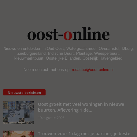
Nieuws en ontdekken in Oud Oost, Watergraafsmeer, Overamstel, IJburg,
Zeeburgereiland, Indische Buurt, Plantage, Weesperbuurt,
Nieuwmarktbuurt, Oostelijke Eilanden, Oostelijk Havengebied.
Neem contact met ons op:
redactie@oost-online.nl
Nieuwste berichten
Oost groeit met veel woningen in nieuwe
buurten. Aflevering 1 de...
10 augustus 2026
Trouwen voor 1 dag met je partner, je beste