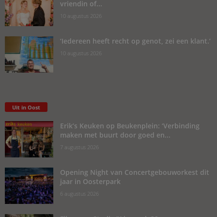
vriendin of...
10 augustus 2026
‘Iedereen heeft recht op genot, zei een klant.’
10 augustus 2026
Uit in Oost
Erik’s Keuken op Beukenplein: ‘Verbinding
maken met buurt door goed en...
7 augustus 2026
Opening Night van Concertgebouworkest dit
jaar in Oosterpark
6 augustus 2026