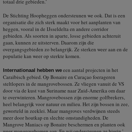
totaal drie gebieden.’
De Stichting Hoopheggen ondersteunen we ook. Dat is een
organisatie die zich sterk maakt voor het aanplanten van
heggen, vooral in de IJsseldelta en andere corridor
gebieden. Als soorten in aparte, losse gebieden achteruit
gaan, kunnen ze uitsterven. Daarom zijn die
overgangsgebieden zo belangrijk. Ze sterken weer aan en de
populatie kan weer op sterkte komen.
een aantal projecten in het
Internationaal hebben we
Caraïbisch gebied. Op Bonaire en Curaçao foerageren
steltlopers in de mangrovebossen. Ze vliegen vanuit de VS
door via de kust van Suriname naar Zuid-Amerika om daar
te overwinteren. Mangrovebossen zijn enorme golfbrekers,
heel belangrijk voor natuur en milieu. Het zijn bossen in zee,
geworteld in zeeklei. Maar mangroves verdwijnen steeds
meer door houtkap en slechte omstandigheden. De
Mangrove Maniacs op Bonaire beschermen en planten ook
weer mangrovebomen aan. En wij ondersteunen ze hierin.’