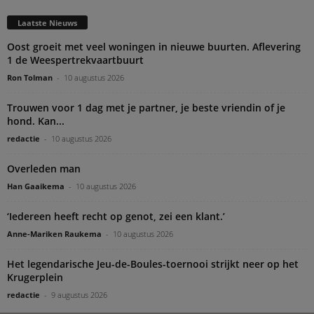
Laatste Nieuws
Oost groeit met veel woningen in nieuwe buurten. Aflevering
1 de Weespertrekvaartbuurt
Ron Tolman
-
10 augustus 2026
Trouwen voor 1 dag met je partner, je beste vriendin of je
hond. Kan...
redactie
-
10 augustus 2026
Overleden man
Han Gaaikema
-
10 augustus 2026
‘Iedereen heeft recht op genot, zei een klant.’
Anne-Mariken Raukema
-
10 augustus 2026
Het legendarische Jeu-de-Boules-toernooi strijkt neer op het
Krugerplein
redactie
-
9 augustus 2026