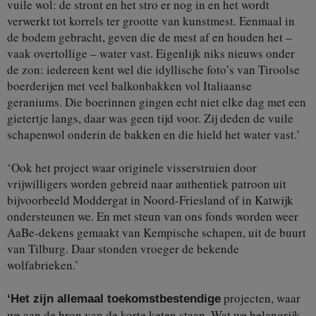
vuile wol: de stront en het stro er nog in en het wordt
verwerkt tot korrels ter grootte van kunstmest. Eenmaal in
de bodem gebracht, geven die de mest af en houden het –
vaak overtollige – water vast. Eigenlijk niks nieuws onder
de zon: iedereen kent wel die idyllische foto’s van Tiroolse
boerderijen met veel balkonbakken vol Italiaanse
geraniums. Die boerinnen gingen echt niet elke dag met een
gietertje langs, daar was geen tijd voor. Zij deden de vuile
schapenwol onderin de bakken en die hield het water vast.’
‘Ook het project waar originele visserstruien door
vrijwilligers worden gebreid naar authentiek patroon uit
bijvoorbeeld Moddergat in Noord-Friesland of in Katwijk
ondersteunen we. En met steun van ons fonds worden weer
AaBe-dekens gemaakt van Kempische schapen, uit de buurt
van Tilburg. Daar stonden vroeger de bekende
wolfabrieken.’
projecten, waar
‘Het zijn allemaal toekomstbestendige
we aan de bron van de korte keten staan. Wat we belangrijk