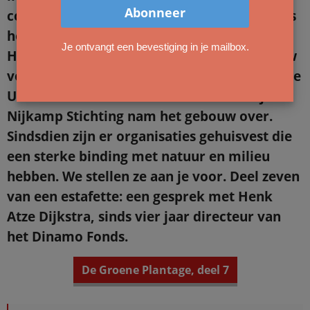
collegeruimte en laboratorium. Destijds was
hoogleraar Hugo de Vries directeur van de
Je ontvangt een bevestiging in je mailbox.
Hortus. In 1990 moest de Hortus het gebouw
verkopen na het afstoten van de tuin door de
Universiteit van Amsterdam. De Van Dijk
Nijkamp Stichting nam het gebouw over.
Sindsdien zijn er organisaties gehuisvest die
een sterke binding met natuur en milieu
hebben. We stellen ze aan je voor. Deel zeven
van een estafette: een gesprek met Henk
Atze Dijkstra, sinds vier jaar directeur van
het Dinamo Fonds.
De Groene Plantage, deel 7