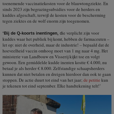
toenemende vaccinatiekosten voor de blauwtongziekte. En
sinds 2023 zijn begrazingsubsidies voor de herders en
kuddes afgeschaft, terwijl de kosten voor de bescherming
tegen ziektes en de wolf enorm zijn toegenomen.
ie verplicht zijn voor
‘Bij de Q-koorts inentingen,
d
kuddes waar het publiek bij komt, hebben de farmaceuten –
let op: niet de overheid, maar de industrie! – bepaald dat de
hoeveelheid vaccin omhoog moet van 1 mg naar 4 mg. Het
ministerie van Landbouw en Visserij kijkt toe en volgt
gewoon. Een gemiddelde kudde inenten kostte € 4.000, nu
betaal je als herder € 8.000. Zelfstandige schaapsherders
kunnen dat niet betalen en dreigen hierdoor dan ook te gaan
stoppen. De actie duurt tot eind van het jaar;
de petitie
kun
je tekenen tot eind september. Elke handtekening telt!’