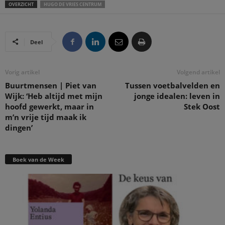
OVERZICHT
HUGO DE VRIES CENTRUM
Deel
Vorig artikel
Volgend artikel
Buurtmensen | Piet van
Tussen voetbalvelden en
Wijk: ‘Heb altijd met mijn
jonge idealen: leven in
hoofd gewerkt, maar in
Stek Oost
m’n vrije tijd maak ik
dingen’
Boek van de Week