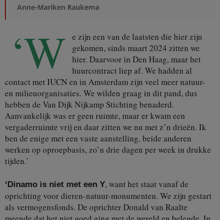
Anne-Mariken Raukema
‘W
e zijn een van de laatsten die hier zijn
gekomen, sinds maart 2024 zitten we
hier. Daarvoor in Den Haag, maar het
huurcontract liep af. We hadden al
contact met IUCN en in Amsterdam zijn veel meer natuur-
en milieuorganisaties. We wilden graag in dit pand, dus
hebben de Van Dijk Nijkamp Stichting benaderd.
Aanvankelijk was er geen ruimte, maar er kwam een
vergaderruimte vrij en daar zitten we nu met z’n drieën. Ik
ben de enige met een vaste aanstelling, beide anderen
werken op oproepbasis, zo’n drie dagen per week in drukke
tijden.’
, want het staat vanaf de
‘Dinamo is niet met een Y
oprichting voor dieren-natuur-monumenten. We zijn gestart
als vermogensfonds. De oprichter Donald van Raalte
meende dat het niet goed ging met de wereld en belegde. In