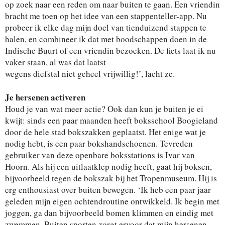
op zoek naar een reden om naar buiten te gaan. Een vriendin
bracht me toen op het idee van een stappenteller-app. Nu
probeer ik elke dag mijn doel van tienduizend stappen te
halen, en combineer ik dat met boodschappen doen in de
Indische Buurt of een vriendin bezoeken. De fiets laat ik nu
vaker staan, al was dat laatst
wegens diefstal niet geheel vrijwillig!’, lacht ze.
Je hersenen activeren
Houd je van wat meer actie? Ook dan kun je buiten je ei
kwijt: sinds een paar maanden heeft boksschool Boogieland
door de hele stad bokszakken geplaatst. Het enige wat je
nodig hebt, is een paar bokshandschoenen. Tevreden
gebruiker van deze openbare boksstations is Ivar van
Hoorn. Als hij een uitlaatklep nodig heeft, gaat hij boksen,
bijvoorbeeld tegen de bokszak bij het Tropenmuseum. Hij is
erg enthousiast over buiten bewegen. ‘Ik heb een paar jaar
geleden mijn eigen ochtendroutine ontwikkeld. Ik begin met
joggen, ga dan bijvoorbeeld bomen klimmen en eindig met
zwemmen. Buiten sporten zorgt ervoor dat mijn hersenen