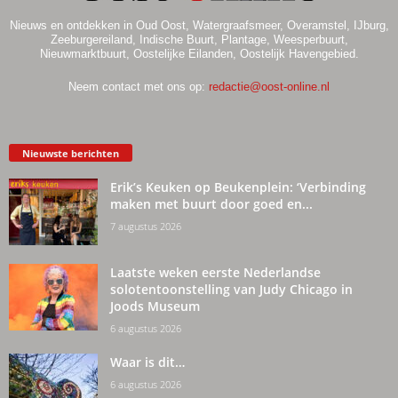
Nieuws en ontdekken in Oud Oost, Watergraafsmeer, Overamstel, IJburg,
Zeeburgereiland, Indische Buurt, Plantage, Weesperbuurt,
Nieuwmarktbuurt, Oostelijke Eilanden, Oostelijk Havengebied.
Neem contact met ons op:
redactie@oost-online.nl
Nieuwste berichten
Erik’s Keuken op Beukenplein: ‘Verbinding
maken met buurt door goed en...
7 augustus 2026
Laatste weken eerste Nederlandse
solotentoonstelling van Judy Chicago in
Joods Museum
6 augustus 2026
Waar is dit…
6 augustus 2026