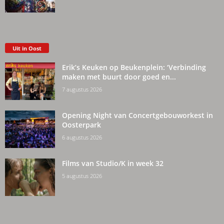
Uit in Oost
Erik’s Keuken op Beukenplein: ‘Verbinding
maken met buurt door goed en...
7 augustus 2026
Opening Night van Concertgebouworkest in
Oosterpark
6 augustus 2026
Films van Studio/K in week 32
5 augustus 2026