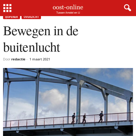
Home
IJopener
Bewegen in de buitenlucht
IJOPENER
OVERZICHT
Bewegen in de
buitenlucht
Door
redactie
-
1 maart 2021